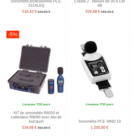
Sonomètre professionnel PCE-
Classe 2 - mesure de 30 à 130
322ALEQ
dB
516,42 €
526,68 €
543,60 €
554,40 €
-5%
Livraison 7/10 jours
Livraison 7/10 jours
KIT de sonomètre R8050 et
calibrateur R8090 avec étui de
transport
Sonomètre PCE -MND 10
534,66 €
1 200,00 €
562,80 €