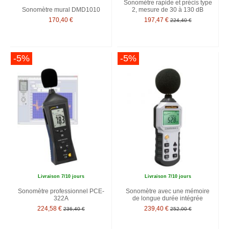
Sonomètre rapide et précis type
Sonomètre mural DMD1010
2, mesure de 30 à 130 dB
170,40 €
197,47 €
224,40 €
-5%
-5%
Livraison 7/10 jours
Livraison 7/10 jours
Sonomètre professionnel PCE-
Sonomètre avec une mémoire
322A
de longue durée intégrée
224,58 €
239,40 €
236,40 €
252,00 €