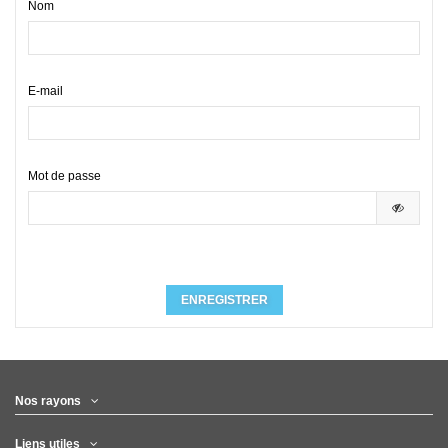
Nom
E-mail
Mot de passe
Si je remplis ça, c'est que je suis un robot !
ENREGISTRER
Nos rayons
Liens utiles