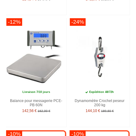
-12%
-24%
Livraison 7/10 jours
Expédition 48/72h
Balance pour messagerie PCE-
Dynamomètre Crochet peseur
PB 60N
200 kg
142,56 €
144,10 €
162,00 €
189,60 €
-10%
-10%