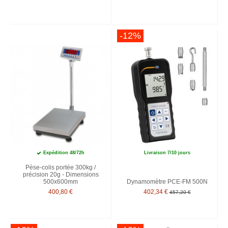
-12%
Expédition 48/72h
Livraison 7/10 jours
Pèse-colis portée 300kg /
précision 20g - Dimensions
500x600mm
Dynamomètre PCE-FM 500N
400,80 €
402,34 €
457,20 €