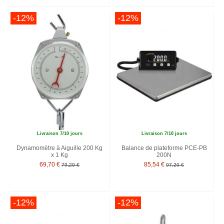
-12%
-12%
Livraison 7/10 jours
Livraison 7/10 jours
Dynamomètre à Aiguille 200 Kg
Balance de plateforme PCE-PB
x 1 Kg
200N
69,70 €
85,54 €
79,20 €
97,20 €
-12%
-12%