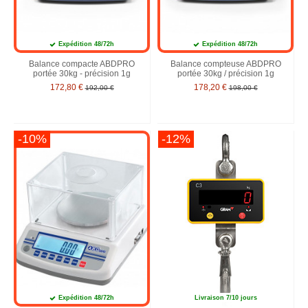
Expédition 48/72h
Expédition 48/72h
Balance compacte ABDPRO
Balance compteuse ABDPRO
portée 30kg - précision 1g
portée 30kg / précision 1g
172,80 €
178,20 €
192,00 €
198,00 €
-10%
-12%
Expédition 48/72h
Livraison 7/10 jours