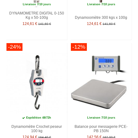
Livraison 7/10 jours
Livraison 7/10 jours
DYNAMOMETRE DIGITAL 0-150
Kg x 50-100g
Dynamoomètre 300 kgs x 100g
124,61 €
124,61 €
141,60 €
141,60 €
-24%
-12%
Expédition 48/72h
Livraison 7/10 jours
Dynamomètre Crochet peseur
Balance pour messagerie PCE-
100 kg
PB 150N
124,94 €
142,56 €
164,40 €
162,00 €