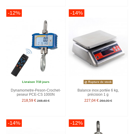
-12%
-14%
Livraison 7/10 jours
Rupture de stock
Dynamometre-Peson-Crochet-
Balance inox portée 6 kg,
peseur PCE-CS 1000N
précision 1 g
218,59 €
227,04 €
248,40 €
264,00 €
-14%
-12%