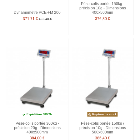
Pèse-colis portée 150kg -
précision 10g - Dimensions
Dynamomètre PCE-FM 200
400x500mm
371,71 €
376,80 €
422,40 €
Expédition 48/72h
Rupture de stock
Pèse-colis portée 300kg -
Pèse-colis portée 150kg /
précision 20g - Dimensions
précision 10g - Dimensions
400x500mm
500x600mm
384,00 €
386,40 €