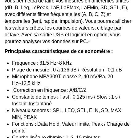
vous permettra de faire vos mesures en différentes unités
(dB, B. Leq, LcPeak, LaF, LaFMax, LaFMin, SD, SEL, E),
avec différents filtres fréquentielles (A, B, C, Z) et
temporelles (lent, rapide, impulsion). Vous pourrez afficher
les valeurs crêtes, les courbes de valeurs, ciblage par
octave. Avec sa sortie USB et logiciel en option, vous
pourrez analyser vos données sur PC.-
Principales caractéristiques de ce sonomètre :
Fréquence : 31,5 Hz~8 kHz
Plage de mesure : 0 à 136 dB / Résolution : 0,1 dB
Microphone MPA309T, classe 2, 40 mV/Pa, 20
Hz~12,5 kHz
Correction en fréquence : A/B/C/Z
Constante de temps : Fast : 0,125 ms / Slow : 1 s /
Instant: Instantané
Niveaux sonores : SPL, LEQ, SEL, E, N, SD, MAX,
MIN, PEAK
Fonctions : Data Hold, Valeur limite, Peak / Charge de
pointe
Courbe linéaire db/min : 1, 2, 10 minutes