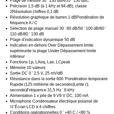
Plage de mesure 30 ' 130 dBA/35 ' 130 dBC
Précision 1,5 dB (à 1 kHz et 94 dB), classe
2Résolution chiffres 0,1 dB
Résolution graphique de barres 1 dBPondération de
fréquence A / C
Sélection de plage manuel 30 ' 80 dB/50 ' 100 dB/60 '
110 dB/80 ' 130 dB
Plage d'indication dynamique 50 dB
Indication en-dehors Over Dépassement limite
supérieurde la plage Under Dépassement limite
inférieur
Fonctions Lp, LAeq, Lae, LCpeak
Mémoire 10 valeurs
Sortie DC 0 ' 2.5 V, 25 mV/dB
Résistance dans la sortie 600 'Pondération temporaire
Rapide (125 millième de secondes)Lente (1
seconde)Fréquence 31,5 Hz ' 8 kHz
Alimentation 1 x pile de 9 V9 V DC, 100 mA
Microphone Condensateur électrique polarisé de
½"Écran LCD à 4 chiffres
Conditions opérationnelles 0 ' +40 C / <80 %