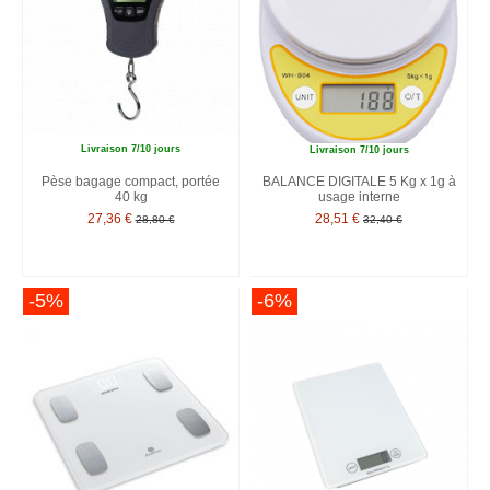
Livraison 7/10 jours
Livraison 7/10 jours
Pèse bagage compact, portée
BALANCE DIGITALE 5 Kg x 1g à
40 kg
usage interne
27,36 €
28,51 €
28,80 €
32,40 €
-5%
-6%