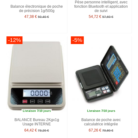
Pèse personne intelligent, avec
Balance électronique de poche
fonction Bluetooth et application
de précision 1g/500g
de suivi
47,38 €
54,72 €
50,40 €
57,60 €
-12%
-5%
Livraison 7/10 jours
Livraison 7/10 jours
BALANCE Bureau 2Kgx1g
Balance de poche avec
Usage INTERNE
calculatrice intégrée
64,42 €
67,26 €
73,20 €
70,80 €