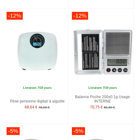
-12%
-12%
Livraison 7/10 jours
Livraison 7/10 jours
Balance Poche 200x0.1g Usage
Pèse personne digital/ à aiguille
INTERNE
68,64 €
70,75 €
78,00 €
80,40 €
-5%
-5%