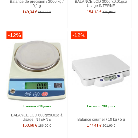
Balance de précision / 3000 kg /
BALANCE LCD 300grx0.01gr.à
0,1 g
Usage INTERNE
149,34 €
154,18 €
157,20 €
175,20 €
-12%
-12%
Livraison 7/10 jours
Livraison 7/10 jours
BALANCE LCD 600grx0.02g à
Usage INTERNE
Balance courrier / 10 kg / 5 g
163,68 €
177,41 €
186,00 €
201,60 €