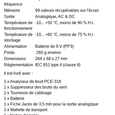
fréquence
Mémoire
99 valeurs récupérables sur l'écran
Sortie
Analogique, AC & DC
Température de
-10... +50 °C, moins de 90 % H.r.
fonctionnement
Température de
-10... +60 °C, moins de 75 % H.r.
stockage
Alimentation
Batterie de 9 V (PP3)
Poids
260 g environ
Dimensions
264 x 68 x 27 mm
Règlementation
IEC 651 type II (classe II)
Il est livré avec :
1 x Analyseur de bruit PCE-318
1 x Suppresseur des bruits du vent
1 x Tournevis de calibrage
1 x Batterie
1 x Fiche Jacks de 3,5 mm pour la sortie analogique
1 x Mallette de transport