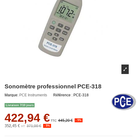
Sonomètre professionnel PCE-318
Marque:
PCE Instruments
Référence :
PCE-318
Livraison 7/10 jours
422,94 €
445,20 €
- 5%
TTC
352,45 €
371,00 €
- 5%
HT