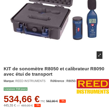
KIT de sonomètre R8050 et calibrateur R8090
avec étui de transport
Marque:
REED INSTRUMENTS
Référence :
R8050-KIT-RE
Livraison 7/10 jours
534,66 €
562,80 €
- 5%
TTC
445,55 €
469,00 €
- 5%
HT