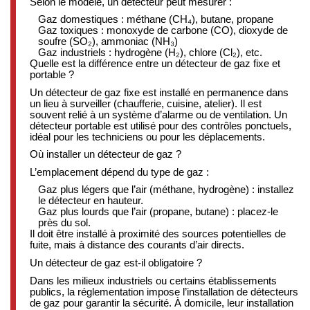
Selon le modèle, un détecteur peut mesurer :
Gaz domestiques : méthane (CH₄), butane, propane
Gaz toxiques : monoxyde de carbone (CO), dioxyde de
soufre (SO₂), ammoniac (NH₃)
Gaz industriels : hydrogène (H₂), chlore (Cl₂), etc.
Quelle est la différence entre un détecteur de gaz fixe et
portable ?
Un détecteur de gaz fixe est installé en permanence dans
un lieu à surveiller (chaufferie, cuisine, atelier). Il est
souvent relié à un système d’alarme ou de ventilation. Un
détecteur portable est utilisé pour des contrôles ponctuels,
idéal pour les techniciens ou pour les déplacements.
Où installer un détecteur de gaz ?
L’emplacement dépend du type de gaz :
Gaz plus légers que l’air (méthane, hydrogène) : installez
le détecteur en hauteur.
Gaz plus lourds que l’air (propane, butane) : placez-le
près du sol.
Il doit être installé à proximité des sources potentielles de
fuite, mais à distance des courants d’air directs.
Un détecteur de gaz est-il obligatoire ?
Dans les milieux industriels ou certains établissements
publics, la réglementation impose l’installation de détecteurs
de gaz pour garantir la sécurité. À domicile, leur installation