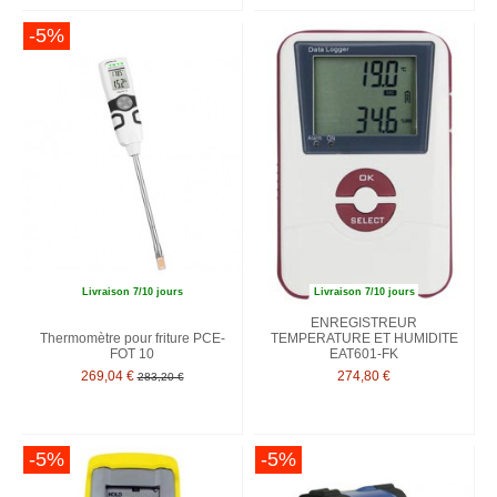
-5%
Livraison 7/10 jours
Livraison 7/10 jours
ENREGISTREUR
Thermomètre pour friture PCE-
TEMPERATURE ET HUMIDITE
FOT 10
EAT601-FK
269,04 €
274,80 €
283,20 €
-5%
-5%