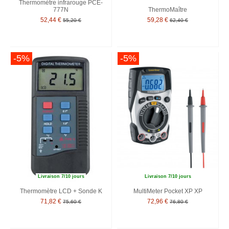
Thermomètre infrarouge PCE-
777N
ThermoMaître
52,44 €
59,28 €
55,20 €
62,40 €
-5%
-5%
Livraison 7/10 jours
Livraison 7/10 jours
Thermomètre LCD + Sonde K
MultiMeter Pocket XP XP
71,82 €
72,96 €
75,60 €
76,80 €