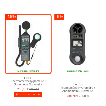
-15%
-5%
Livraison 7/10 jours
Livraison 7/10 jours
4 en 1 -
Thermomètre/Hygromètre /
4 en 1 -
Sonomètre / Luxmètre
Thermomètre/Hygromètre /
255,00 €
300,00 €
Anémomètre / Luxmètre
116
d.
15
:
46
:
22
258,78 €
272,40 €