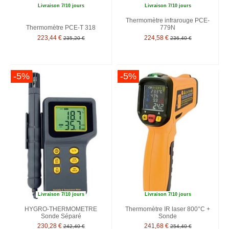
Livraison 7/10 jours
Livraison 7/10 jours
Thermomètre infrarouge PCE-
Thermomètre PCE-T 318
779N
223,44 €
224,58 €
235,20 €
236,40 €
-5%
-5%
Livraison 7/10 jours
Livraison 7/10 jours
HYGRO-THERMOMETRE
Thermomètre IR laser 800°C +
Sonde Séparé
Sonde
230,28 €
241,68 €
242,40 €
254,40 €