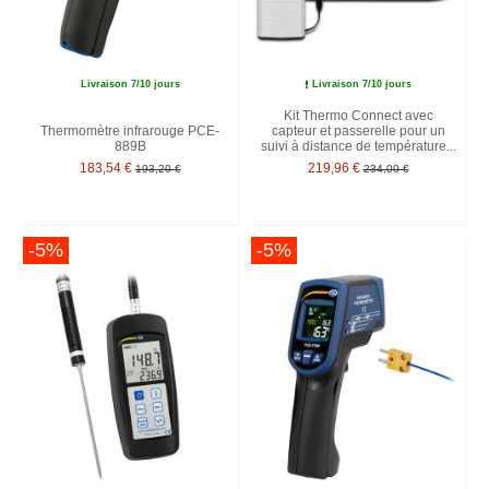
Livraison 7/10 jours
Livraison 7/10 jours
Kit Thermo Connect avec
Thermomètre infrarouge PCE-
capteur et passerelle pour un
889B
suivi à distance de température...
183,54 €
219,96 €
193,20 €
234,00 €
-5%
-5%