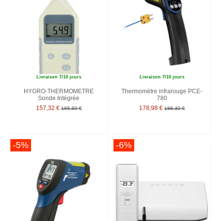
Livraison 7/10 jours
Livraison 7/10 jours
HYGRO-THERMOMETRE
Thermomètre infrarouge PCE-
Sonde Intégrée
780
157,32 €
178,98 €
165,60 €
188,40 €
-5%
-6%