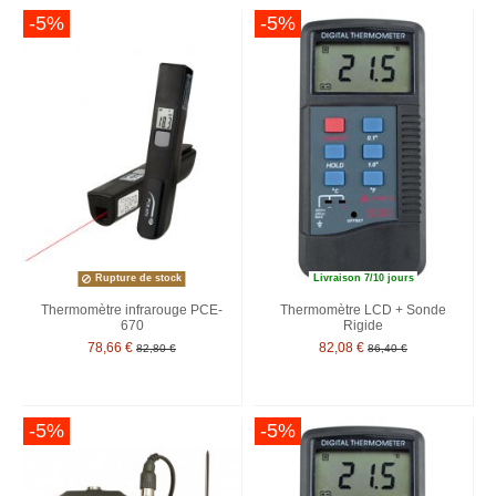
-5%
-5%
Rupture de stock
Livraison 7/10 jours
Thermomètre infrarouge PCE-
Thermomètre LCD + Sonde
670
Rigide
78,66 €
82,08 €
82,80 €
86,40 €
-5%
-5%