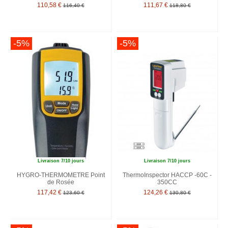
110,58 €
111,67 €
116,40 €
118,80 €
-5%
-5%
Livraison 7/10 jours
Livraison 7/10 jours
HYGRO-THERMOMETRE Point
ThermoInspector HACCP -60C -
de Rosée
350CC
117,42 €
124,26 €
123,60 €
130,80 €