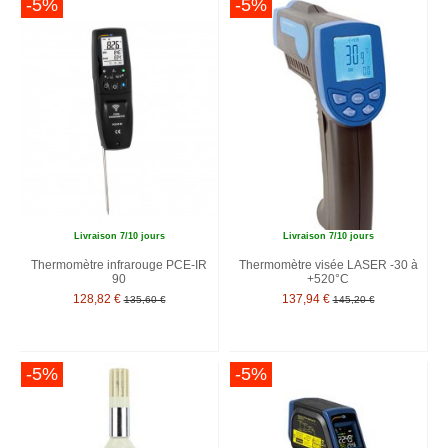
-5%
-5%
Livraison 7/10 jours
Livraison 7/10 jours
Thermomètre infrarouge PCE-IR
Thermomètre visée LASER -30 à
90
+520°C
128,82 €
137,94 €
135,60 €
145,20 €
-5%
-5%