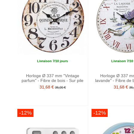
Livraison 7/10 jours
Livraison 7/10
Horloge Ø 337 mm "Vintage
Horloge Ø 337 m
parfum" - Fibre de bois - Sur pile
lavande" - Fibre de b
31,68 €
31,68 €
36,00 €
36,
-12%
-12%