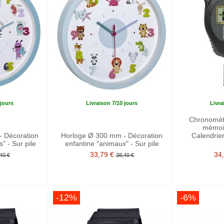
 jours
Livraison 7/10 jours
Livra
Chronomètr
mémoir
 Décoration
Horloge Ø 300 mm - Décoration
Calendrie
" - Sur pile
enfantine "animaux" - Sur pile
33,79 €
34
40 €
38,40 €
-12%
-6%