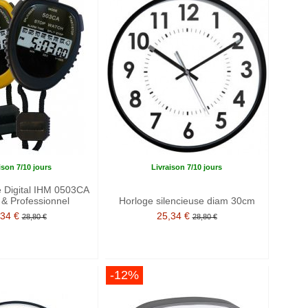
ison 7/10 jours
Livraison 7/10 jours
 Digital IHM 0503CA
 & Professionnel
Horloge silencieuse diam 30cm
,34 €
25,34 €
28,80 €
28,80 €
-12%