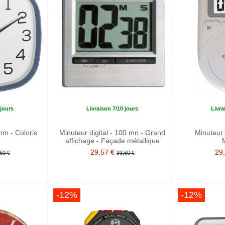
 jours
Livraison 7/10 jours
Livra
m - Coloris
Minuteur digital - 100 mn - Grand
Minuteur 
affichage - Façade métallique
29,57 €
29
60 €
33,60 €
-12%
-12%