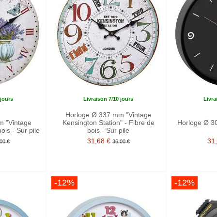
 jours
Livraison 7/10 jours
Livra
Horloge Ø 337 mm "Vintage
m "Vintage
Kensington Station" - Fibre de
Horloge Ø 30
ois - Sur pile
bois - Sur pile
31,68 €
31
00 €
36,00 €
-12%
-12%