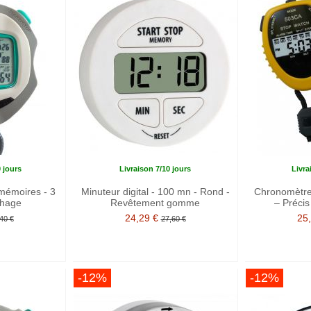
0 jours
Livraison 7/10 jours
Livra
mémoires - 3
Minuteur digital - 100 mn - Rond -
Chronomètre
chage
Revêtement gomme
– Précis
24,29 €
25
40 €
27,60 €
-12%
-12%