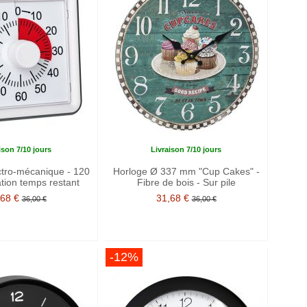
ison 7/10 jours
Livraison 7/10 jours
ctro-mécanique - 120
Horloge Ø 337 mm "Cup Cakes" -
ation temps restant
Fibre de bois - Sur pile
,68 €
31,68 €
36,00 €
36,00 €
-12%