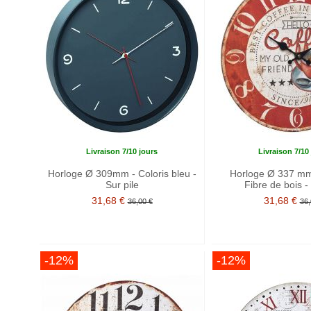
Livraison 7/10 jours
Livraison 7/10
Horloge Ø 309mm - Coloris bleu -
Horloge Ø 337 mm 
Sur pile
Fibre de bois - 
31,68 €
31,68 €
36,00 €
36,
-12%
-12%