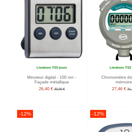
Livraison 7/10 jours
Livraison 7/10
Minuteur digital - 100 mn -
Chronomètre éta
Façade métallique
mémoire
26,40 €
27,46 €
30,00 €
31,
-12%
-12%