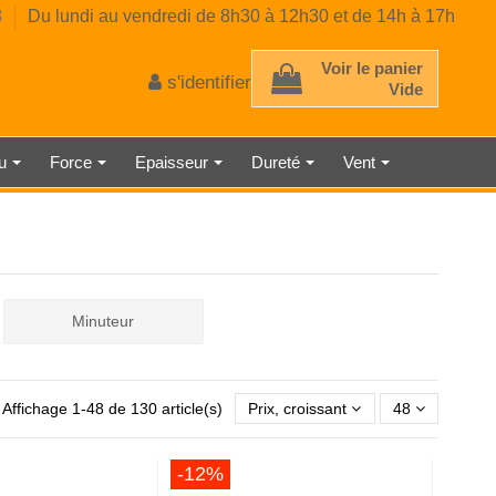
8
Du lundi au vendredi de 8h30 à 12h30 et de 14h à 17h
Voir le panier
s'identifier
Vide
au
Force
Epaisseur
Dureté
Vent
 D'ÉPAISSEUR
TRE AMBIANT
RE CLASSE 2
E MÉCANIQUE
EUR DE GAZ
CE PRÉCISE
 À RESSORT
AU LASER
TMÈTRE
ÉMÈTRE
DÉTECTEUR DE LUMINOSITÉ
SONOMÈTRE ENREGISTREUR
THERMOMÈTRE INDUSTRIEL
HORLOGE NUMÉRIQUE
MICROMÈTRE
Minuteur
Affichage 1-48 de 130 article(s)
Prix, croissant
48
-12%