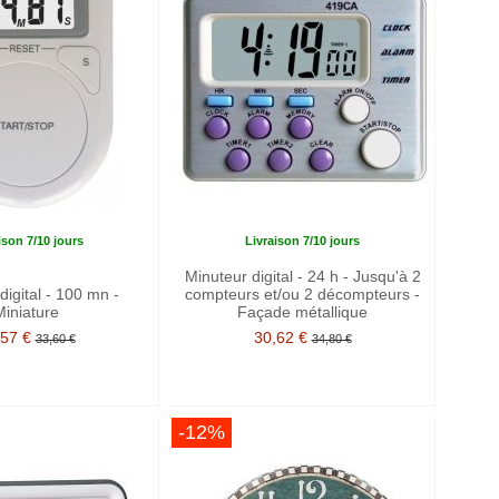
ison 7/10 jours
Livraison 7/10 jours
Minuteur digital - 24 h - Jusqu'à 2
digital - 100 mn -
compteurs et/ou 2 décompteurs -
Miniature
Façade métallique
,57 €
30,62 €
33,60 €
34,80 €
-12%