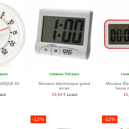
 jours
Livraison 7/10 jours
Livra
NIQUE 60
Minuteur électronique grand
Minuteur Éle
s
écran
heure 
13,54 €
15
20 €
14,40 €
-12%
-12%