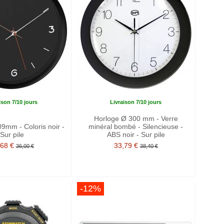
ison 7/10 jours
Livraison 7/10 jours
Horloge Ø 300 mm - Verre
9mm - Coloris noir -
minéral bombé - Silencieuse -
Sur pile
ABS noir - Sur pile
,68 €
33,79 €
36,00 €
38,40 €
-12%