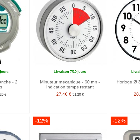
 jours
Livraison 7/10 jours
Livra
nche - 2
Minuteur mécanique - 60 mn -
Horloge Ø 3
s
Indication temps restant
27,46 €
28
20 €
31,20 €
-12%
-12%