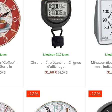
 jours
Livraison 7/10 jours
Livra
"Coffee" -
Chronomètre étanche - 2 lignes
Minuteur éle
Sur pile
d'affichage
mn - Indic
31,68 €
31
00 €
36,00 €
-12%
-12%