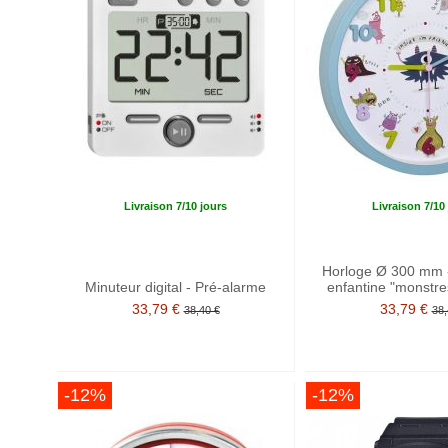
Livraison 7/10 jours
Livraison 7/10
Horloge Ø 300 mm -
Minuteur digital - Pré-alarme
enfantine "monstres
33,79 €
33,79 €
38,40 €
38,
-12%
-12%