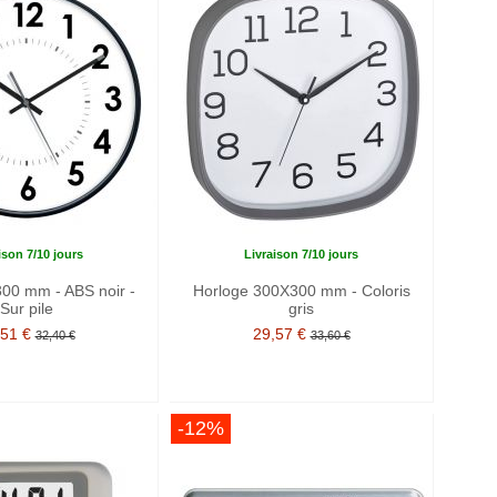
ison 7/10 jours
Livraison 7/10 jours
00 mm - ABS noir -
Horloge 300X300 mm - Coloris
Sur pile
gris
,51 €
29,57 €
32,40 €
33,60 €
-12%