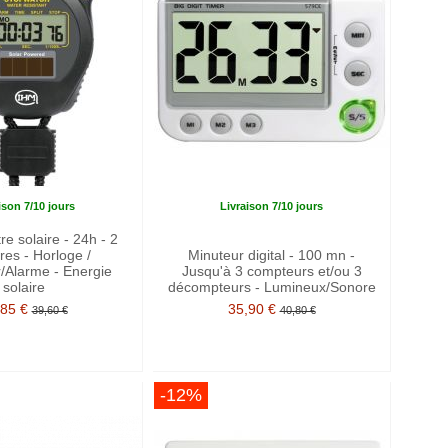
ison 7/10 jours
Livraison 7/10 jours
e solaire - 24h - 2
es - Horloge /
Minuteur digital - 100 mn -
r/Alarme - Energie
Jusqu'à 3 compteurs et/ou 3
solaire
décompteurs - Lumineux/Sonore
,85 €
35,90 €
39,60 €
40,80 €
-12%