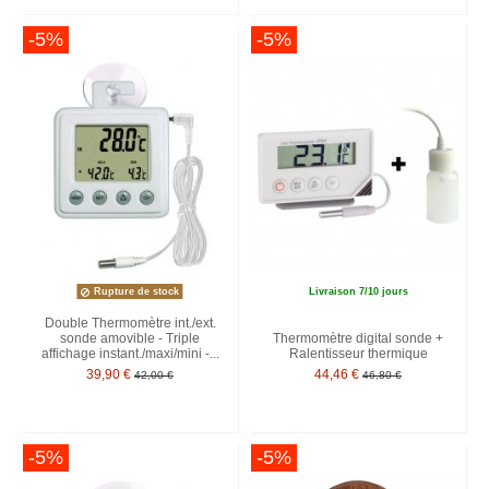
-5%
-5%
Rupture de stock
Livraison 7/10 jours
Double Thermomètre int./ext.
sonde amovible - Triple
Thermomètre digital sonde +
affichage instant./maxi/mini -...
Ralentisseur thermique
39,90 €
44,46 €
42,00 €
46,80 €
-5%
-5%