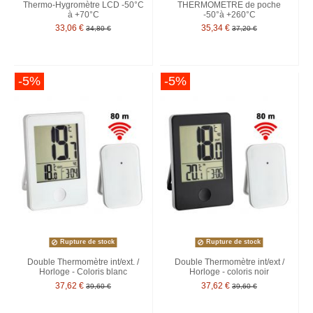
Thermo-Hygromètre LCD -50°C
THERMOMETRE de poche
à +70°C
-50°à +260°C
33,06 €
35,34 €
34,80 €
37,20 €
-5%
-5%
Rupture de stock
Rupture de stock
Double Thermomètre int/ext. /
Double Thermomètre int/ext /
Horloge - Coloris blanc
Horloge - coloris noir
37,62 €
37,62 €
39,60 €
39,60 €