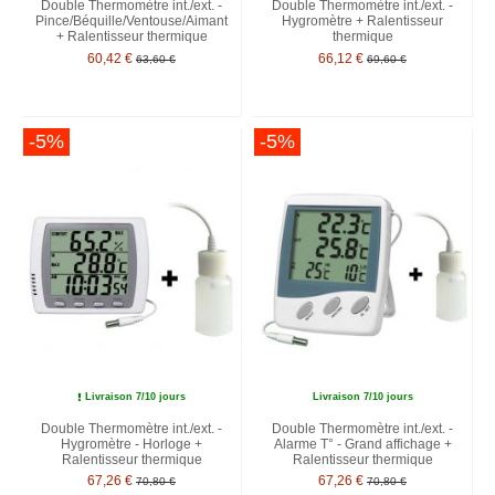
Double Thermomètre int./ext. -
Double Thermomètre int./ext. -
Pince/Béquille/Ventouse/Aimant
Hygromètre + Ralentisseur
+ Ralentisseur thermique
thermique
60,42 €
66,12 €
63,60 €
69,60 €
-5%
-5%
Livraison 7/10 jours
Livraison 7/10 jours
Double Thermomètre int./ext. -
Double Thermomètre int./ext. -
Hygromètre - Horloge +
Alarme T° - Grand affichage +
Ralentisseur thermique
Ralentisseur thermique
67,26 €
67,26 €
70,80 €
70,80 €