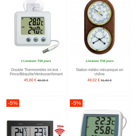
Livraison 7/10 jours
Livraison 7/10 jours
Double Thermomètre int./ext. -
Station météo mécanique en
Pince/Béquille/Ventouse/Aimant
chêne
45,60 €
49,02 €
48,00 €
51,60 €
-5%
-5%