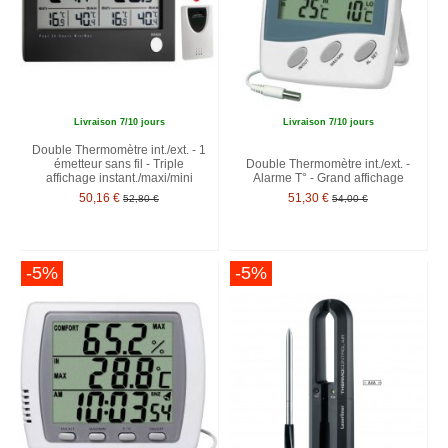
Livraison 7/10 jours
Livraison 7/10 jours
Double Thermomètre int./ext. - 1
émetteur sans fil - Triple
Double Thermomètre int./ext. -
affichage instant./maxi/mini
Alarme T° - Grand affichage
50,16 €
51,30 €
52,80 €
54,00 €
-5%
-5%