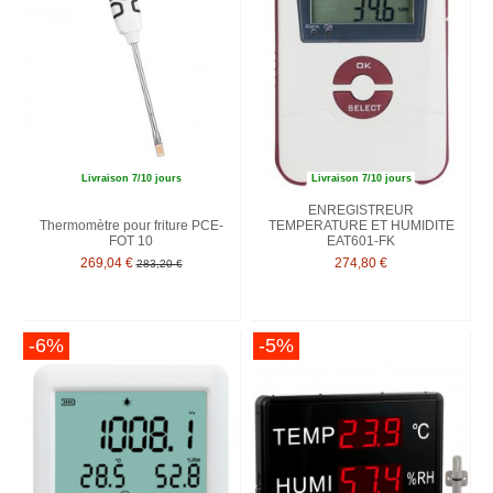
Livraison 7/10 jours
Livraison 7/10 jours
ENREGISTREUR
Thermomètre pour friture PCE-
TEMPERATURE ET HUMIDITE
FOT 10
EAT601-FK
269,04 €
274,80 €
283,20 €
-6%
-5%