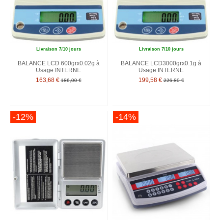
Livraison 7/10 jours
Livraison 7/10 jours
BALANCE LCD 600grx0.02g à
BALANCE LCD3000grx0.1g à
Usage INTERNE
Usage INTERNE
163,68 €
199,58 €
186,00 €
226,80 €
-12%
-14%