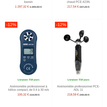
bassin
chaud PCE-423N
1 297,32 €
217,54 €
1 365,60 €
247,20 €
-12%
-12%
Livraison 7/10 jours
Livraison 7/10 jours
Anémomètre professionnel à
Anémomètre professionnel PCE-
hélice compact, de 0.4 à 30 m/s
ADL 11
100,32 €
218,59 €
114,00 €
248,40 €