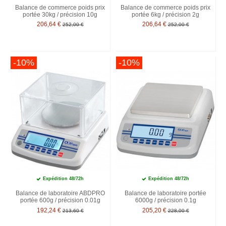
Balance de commerce poids prix
Balance de commerce poids prix
portée 30kg / précision 10g
portée 6kg / précision 2g
206,64 €
206,64 €
252,00 €
252,00 €
-10%
-10%
Expédition 48/72h
Expédition 48/72h
Balance de laboratoire ABDPRO
Balance de laboratoire portée
portée 600g / précision 0.01g
6000g / précision 0.1g
192,24 €
205,20 €
213,60 €
228,00 €