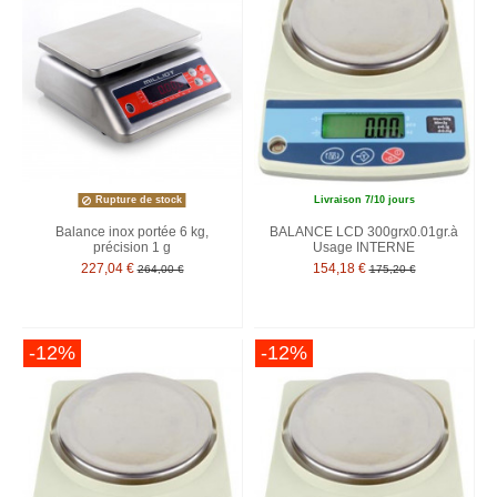
Rupture de stock
Livraison 7/10 jours
Balance inox portée 6 kg,
BALANCE LCD 300grx0.01gr.à
précision 1 g
Usage INTERNE
227,04 €
154,18 €
264,00 €
175,20 €
-12%
-12%