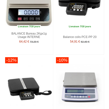
Livraison 7/10 jours
Livraison 7/10 jours
BALANCE Bureau 2Kgx1g
Usage INTERNE
Balance colis PCE-PP 20
64,42 €
54,91 €
73,20 €
62,40 €
-12%
-10%