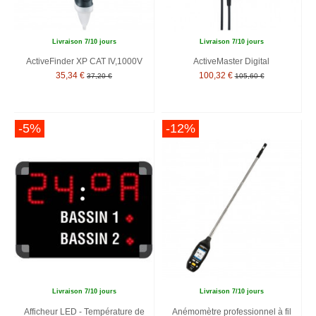
Livraison 7/10 jours
Livraison 7/10 jours
ActiveFinder XP CAT IV,1000V
ActiveMaster Digital
35,34 €
100,32 €
37,20 €
105,60 €
-5%
-12%
Livraison 7/10 jours
Livraison 7/10 jours
Afficheur LED - Température de
Anémomètre professionnel à fil