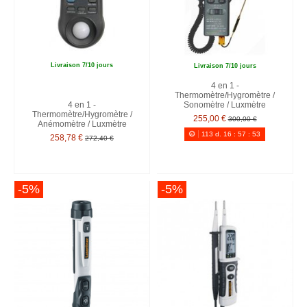
Livraison 7/10 jours
Livraison 7/10 jours
4 en 1 -
Thermomètre/Hygromètre /
4 en 1 -
Sonomètre / Luxmètre
Thermomètre/Hygromètre /
255,00 €
300,00 €
Anémomètre / Luxmètre
113
d.
16
:
57
:
52
258,78 €
272,40 €
-5%
-5%