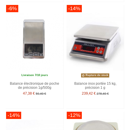
-6%
-14%
Livraison 7/10 jours
Rupture de stock
Balance électronique de poche
Balance inox portée 15 kg,
de précision 1g/500g
précision 1 g
47,38 €
239,42 €
50,40 €
278,40 €
-14%
-12%