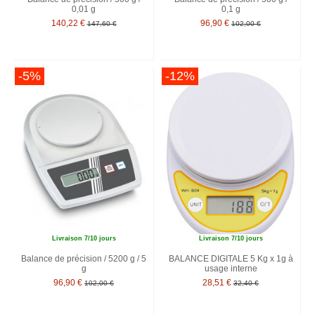
0,01 g
0,1 g
140,22 €
96,90 €
147,60 €
102,00 €
-5%
-12%
Livraison 7/10 jours
Livraison 7/10 jours
Balance de précision / 5200 g / 5
BALANCE DIGITALE 5 Kg x 1g à
g
usage interne
96,90 €
28,51 €
102,00 €
32,40 €