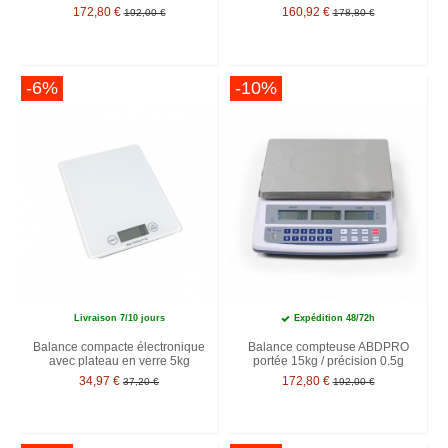
172,80 €
160,92 €
192,00 €
178,80 €
-6%
-10%
Livraison 7/10 jours
Expédition 48/72h
Balance compacte électronique
Balance compteuse ABDPRO
avec plateau en verre 5kg
portée 15kg / précision 0.5g
34,97 €
172,80 €
37,20 €
192,00 €