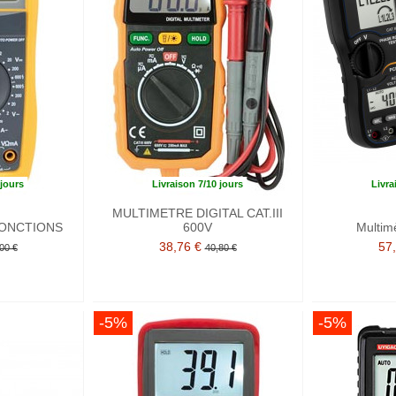
 jours
Livraison 7/10 jours
Livra
MULTIMETRE DIGITAL CAT.III
FONCTIONS
600V
Multim
38,76 €
57
00 €
40,80 €
-5%
-5%