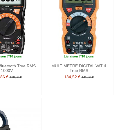
ison 7/10 jours
Livraison 7/10 jours
Bluetooth True RMS
MULTIMETRE DIGITAL VAT &
1000V
True RMS
,86 €
134,52 €
118,80 €
141,60 €