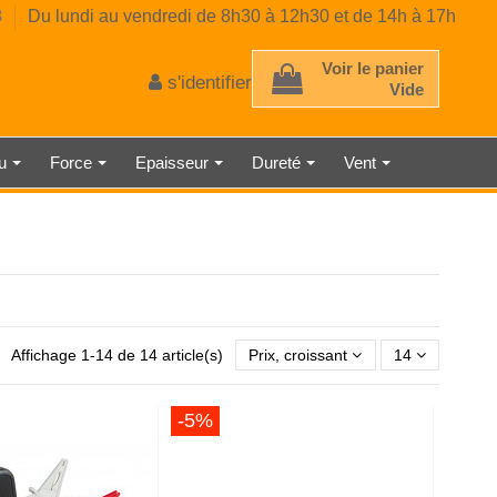
8
Du lundi au vendredi de 8h30 à 12h30 et de 14h à 17h
Voir le panier
s'identifier
Vide
au
Force
Epaisseur
Dureté
Vent
 D'ÉPAISSEUR
TRE AMBIANT
RE CLASSE 2
E MÉCANIQUE
EUR DE GAZ
CE PRÉCISE
 À RESSORT
AU LASER
TMÈTRE
ÉMÈTRE
DÉTECTEUR DE LUMINOSITÉ
SONOMÈTRE ENREGISTREUR
THERMOMÈTRE INDUSTRIEL
HORLOGE NUMÉRIQUE
MICROMÈTRE
Affichage 1-14 de 14 article(s)
Prix, croissant
14
-5%