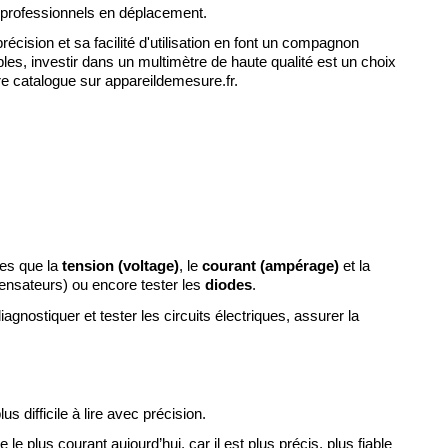
es professionnels en déplacement.
récision et sa facilité d'utilisation en font un compagnon
les, investir dans un multimètre de haute qualité est un choix
tre catalogue sur appareildemesure.fr.
les que la
tension (voltage)
, le
courant (ampérage)
et la
nsateurs) ou encore tester les
diodes
.
iagnostiquer et tester les circuits électriques, assurer la
us difficile à lire avec précision.
le plus courant aujourd’hui, car il est plus précis, plus fiable