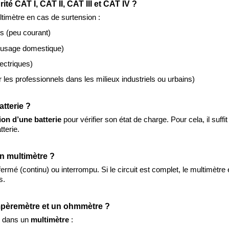
ité CAT I, CAT II, CAT III et CAT IV ?
timètre en cas de surtension :
s (peu courant)
 (usage domestique)
lectriques)
ar les professionnels dans les milieux industriels ou urbains)
atterie ?
ion d’une batterie
pour vérifier son état de charge. Pour cela, il suff
terie.
un multimètre ?
t fermé (continu) ou interrompu. Si le circuit est complet, le multimè
s.
 ampèremètre et un ohmmètre ?
ve dans un
multimètre
: