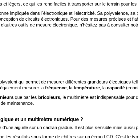
et légers, ce qui les rend faciles à transporter sur le terrain pour l
nne impliquée dans l'électronique et l'électricité. Sa polyvalence, sa p
nception de circuits électroniques. Pour des mesures précises et fiab
t d'autres outils de mesure électronique, n'hésitez pas à consulter no
lyvalent qui permet de mesurer différentes grandeurs électriques tel
 également mesurer la
fréquence
, la
température
, la
capacité
(conde
nieurs
que par les
bricoleurs
, le multimètre est indispensable pour d
ux de maintenance.
logique et un multimètre numérique ?
de d'une aiguille sur un cadran gradué. Il est plus sensible mais aussi pl
che les résultats sous forme de chiffres sur un écran LCD. C’est le type 