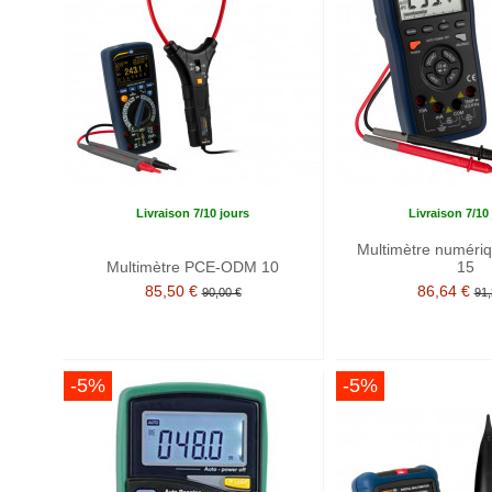
Livraison 7/10 jours
Livraison 7/10
Multimètre numér
Multimètre PCE-ODM 10
15
85,50 €
86,64 €
90,00 €
91,
-5%
-5%