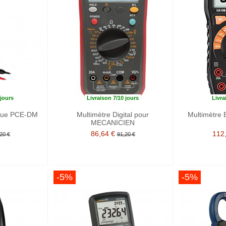
 jours
Livraison 7/10 jours
Livra
ique PCE-DM
Multimètre Digital pour
Multimètre 
MECANICIEN
86,64 €
112
20 €
91,20 €
-5%
-5%