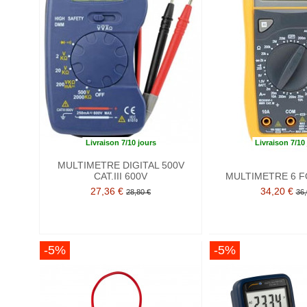
Livraison 7/10 jours
Livraison 7/10
MULTIMETRE DIGITAL 500V
CAT.III 600V
MULTIMETRE 6 
27,36 €
34,20 €
28,80 €
36,
-5%
-5%