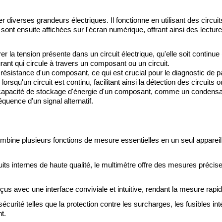
diverses grandeurs électriques. Il fonctionne en utilisant des circuit
ont ensuite affichées sur l'écran numérique, offrant ainsi des lectur
er la tension présente dans un circuit électrique, qu'elle soit continue
urant qui circule à travers un composant ou un circuit.
a résistance d'un composant, ce qui est crucial pour le diagnostic de 
orsqu'un circuit est continu, facilitant ainsi la détection des circuits o
la capacité de stockage d'énergie d'un composant, comme un condensa
équence d'un signal alternatif.
ombine plusieurs fonctions de mesure essentielles en un seul appareil c
ts internes de haute qualité, le multimètre offre des mesures précises
nçus avec une interface conviviale et intuitive, rendant la mesure ra
écurité telles que la protection contre les surcharges, les fusibles i
t.