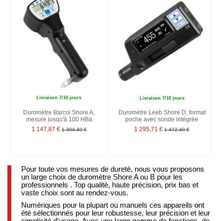
Livraison 7/10 jours
Livraison 7/10 jours
Duromètre Barcol Shore A,
Duromètre Leeb Shore D, format
mesure jusqu'à 100 HBa
poche avec sonde intégrée
1 147,87 €
1 295,71 €
1 304,40 €
1 472,40 €
Pour toute vos mesures de dureté, nous vous proposons
un large choix de duromètre Shore A ou B pour les
professionnels . Top qualité, haute précision, prix bas et
vaste choix sont au rendez-vous.
Numériques pour la plupart ou manuels ces appareils ont
été sélectionnés pour leur robustesse, leur précision et leur
simplicité d'usage. Avec une large gamme de fonctions, de