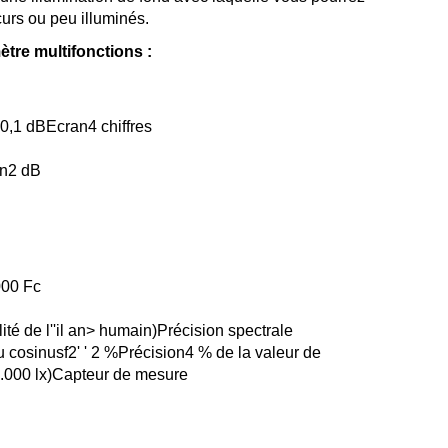
curs ou peu illuminés.
tre multifonctions :
0,1 dBEcran4 chiffres
on2 dB
000 Fc
té de l''il an> humain)Précision spectrale
 cosinusf2' ' 2 %Précision4 % de la valeur de
.000 lx)Capteur de mesure