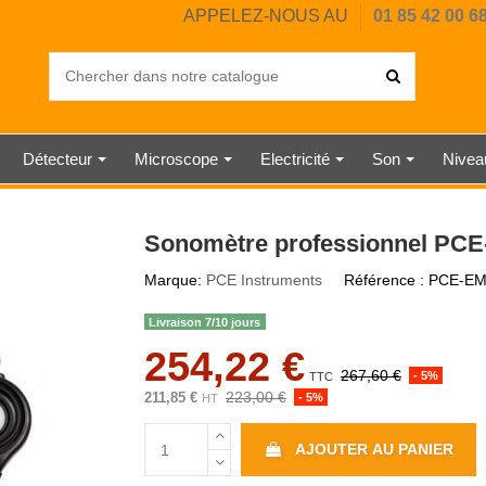
APPELEZ-NOUS AU
01 85 42 00 6
Détecteur
Microscope
Electricité
Son
Nive
OUSTIQUE
IL CHAUD
ERCIALE
UMIDITÉ
UMIDITÉ
DIGITAL
HORE A
ANGLE
EUR
SAI
PE
RE
E
CHRONOMÈTRE MÉCANIQUE
BALANCE INDUSTRIELLE
ANÉMOMÈTRE À HÉLICE
SONOMÈTRE CLASSE 1
TESTEUR ÉLECTRIQUE
DUROMÈTRE SHORE D
DÉTECTEUR DE CO2
RUBAN DE MESURE
NIVEAU À BULLE
STATION MÉTÉO
DYNAMOMÈTRE
JAUGE
MESUREUR
THERMOMÈ
SONOMÈT
HORLOG
DÉTECT
BALAN
PESON
NIVE
WAT
TÉL
Sonomètre professionnel PCE
Marque:
PCE Instruments
Référence :
PCE-EM
Livraison 7/10 jours
254,22 €
267,60 €
- 5%
TTC
223,00 €
211,85 €
- 5%
HT
AJOUTER AU PANIER
R
 MÉTAUX
ISSE