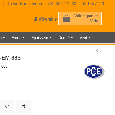
8
Du lundi au vendredi de 8h30 à 12h30 et de 14h à 17h
Voir le panier
s'identifier
Vide
au
Force
Epaisseur
Dureté
Vent
 D'ÉPAISSEUR
TRE AMBIANT
RE CLASSE 2
E MÉCANIQUE
EUR DE GAZ
CE PRÉCISE
 À RESSORT
AU LASER
TMÈTRE
ÉMÈTRE
DÉTECTEUR DE LUMINOSITÉ
SONOMÈTRE ENREGISTREUR
THERMOMÈTRE INDUSTRIEL
HORLOGE NUMÉRIQUE
MICROMÈTRE
-EM 883
 883