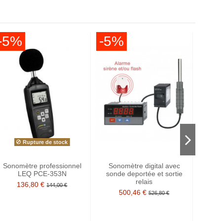
-5%
-5%
-1
Rupture de stock
Sonomètre professionnel
Sonomètre digital avec
Sonom
LEQ PCE-353N
sonde deportée et sortie
type 
relais
136,80 €
144,00 €
500,46 €
526,80 €