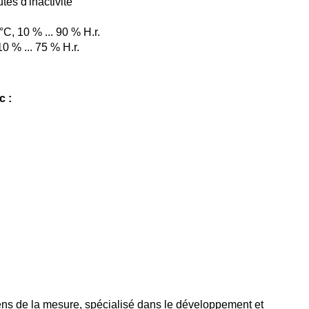
es d'inactivité
C, 10 % ... 90 % H.r.
0 % ... 75 % H.r.
c :
ns de la mesure, spécialisé dans le développement et