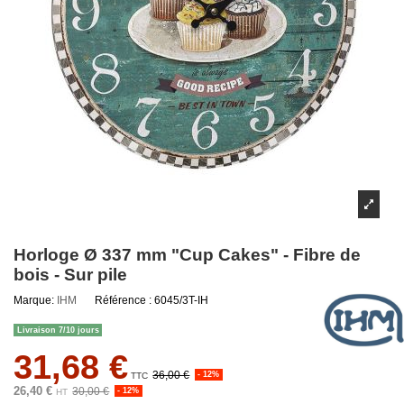
Horloge Ø 337 mm "Cup Cakes" - Fibre de
bois - Sur pile
Marque:
IHM
Référence :
6045/3T-IH
Livraison 7/10 jours
31,68 €
36,00 €
- 12%
TTC
26,40 €
30,00 €
- 12%
HT