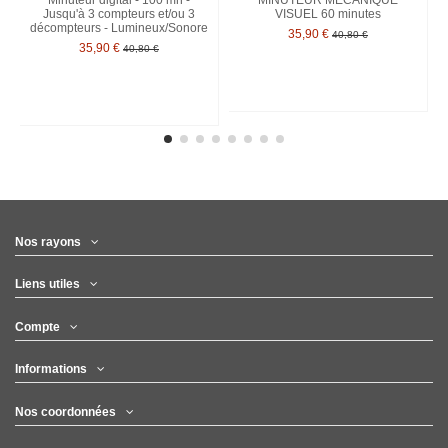
Minuteur digital - 100 mn -
MINUTEUR MECANIQUE
Jusqu'à 3 compteurs et/ou 3
VISUEL 60 minutes
décompteurs - Lumineux/Sonore
35,90 €
40,80 €
35,90 €
40,80 €
Nos rayons
Liens utiles
Compte
Informations
Nos coordonnées