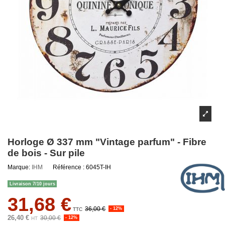
Horloge Ø 337 mm "Vintage parfum" - Fibre
de bois - Sur pile
Marque:
IHM
Référence :
6045T-IH
Livraison 7/10 jours
31,68 €
36,00 €
- 12%
TTC
26,40 €
30,00 €
- 12%
HT