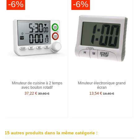
-6%
-6%
Minuteur de cuisine à 2 temps
Minuteur électronique grand
avec bouton rotatif
écran
37,22 €
13,54 €
39,60 €
14,40 €
15 autres produits dans la même catégorie :