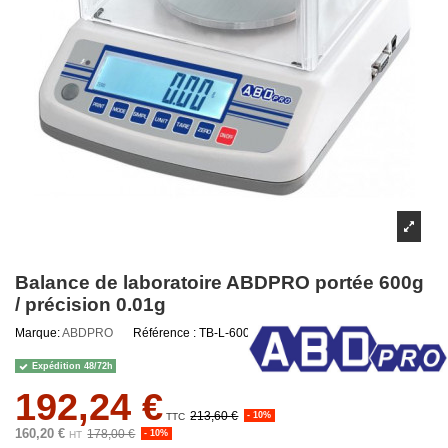
Balance de laboratoire ABDPRO portée 600g
/ précision 0.01g
Marque:
ABDPRO
Référence :
TB-L-600-0.01
Expédition 48/72h
192,24 €
213,60 €
- 10%
TTC
160,20 €
178,00 €
- 10%
HT