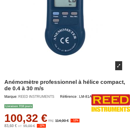
Anémomètre professionnel à hélice compact,
de 0.4 à 30 m/s
Marque:
REED INSTRUMENTS
Référence :
LM-81AM-RE
Livraison 7/10 jours
100,32 €
114,00 €
- 12%
TTC
83,60 €
95,00 €
- 12%
HT