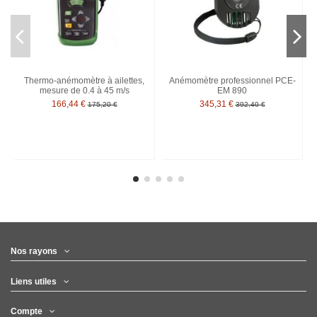
Thermo-anémomètre à ailettes,
Anémomètre professionnel PCE-
mesure de 0.4 à 45 m/s
EM 890
166,44 €
345,31 €
175,20 €
392,40 €
Nos rayons
Liens utiles
Compte