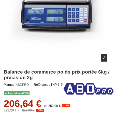
Balance de commerce poids prix portée 6kg /
précision 2g
Marque:
ABDPRO
Référence :
TNP-6-2+M
Expédition 48/72h
206,64 €
252,00 €
- 18%
TTC
172,20 €
210,00 €
- 18%
HT