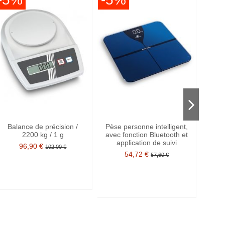
Balance de précision /
Pèse personne intelligent,
Bal
2200 kg / 1 g
avec fonction Bluetooth et
p
application de suivi
96,90 €
102,00 €
54,72 €
57,60 €