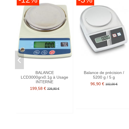
BALANCE
Balance de précision /
LCD3000grx0.1g à Usage
5200 g / 5 g
INTERNE
96,90 €
102,00 €
199,58 €
226,80 €