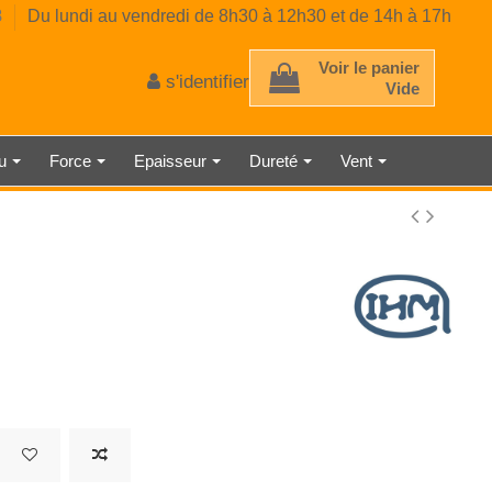
8
Du lundi au vendredi de 8h30 à 12h30 et de 14h à 17h
Voir le panier
s'identifier
Vide
au
Force
Epaisseur
Dureté
Vent
 D'ÉPAISSEUR
TRE AMBIANT
RE CLASSE 2
E MÉCANIQUE
EUR DE GAZ
CE PRÉCISE
 À RESSORT
AU LASER
TMÈTRE
ÉMÈTRE
DÉTECTEUR DE LUMINOSITÉ
SONOMÈTRE ENREGISTREUR
THERMOMÈTRE INDUSTRIEL
HORLOGE NUMÉRIQUE
MICROMÈTRE