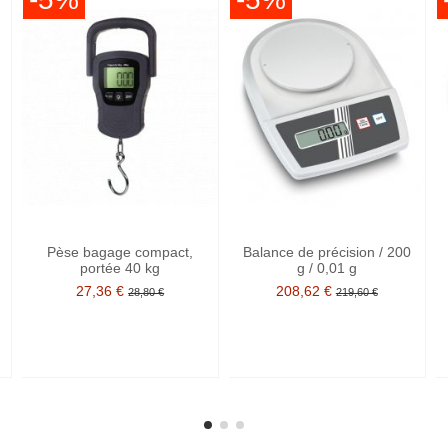
Pèse bagage compact,
Balance de précision / 200
portée 40 kg
g / 0,01 g
27,36 €
208,62 €
28,80 €
219,60 €