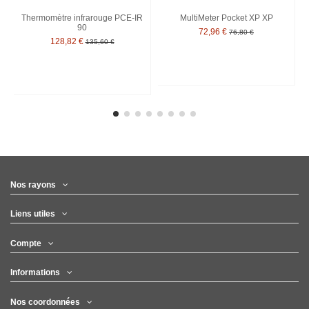
Thermomètre infrarouge PCE-IR
MultiMeter Pocket XP XP
90
72,96 €
76,80 €
128,82 €
135,60 €
Nos rayons
Liens utiles
Compte
Informations
Nos coordonnées