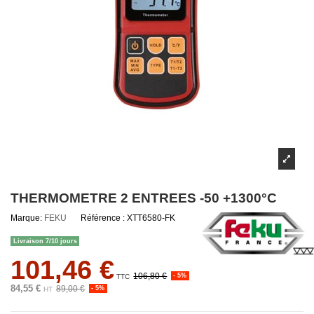
THERMOMETRE 2 ENTREES -50 +1300°C
Marque:
FEKU
Référence :
XTT6580-FK
Livraison 7/10 jours
101,46 €
106,80 €
- 5%
TTC
84,55 €
89,00 €
- 5%
HT