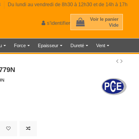
8
Du lundi au vendredi de 8h30 à 12h30 et de 14h à 17h
Voir le panier
s'identifier
Vide
au
Force
Epaisseur
Dureté
Vent
 D'ÉPAISSEUR
TRE AMBIANT
RE CLASSE 2
E MÉCANIQUE
EUR DE GAZ
CE PRÉCISE
 À RESSORT
AU LASER
TMÈTRE
ÉMÈTRE
DÉTECTEUR DE LUMINOSITÉ
SONOMÈTRE ENREGISTREUR
THERMOMÈTRE INDUSTRIEL
HORLOGE NUMÉRIQUE
MICROMÈTRE
-779N
9N