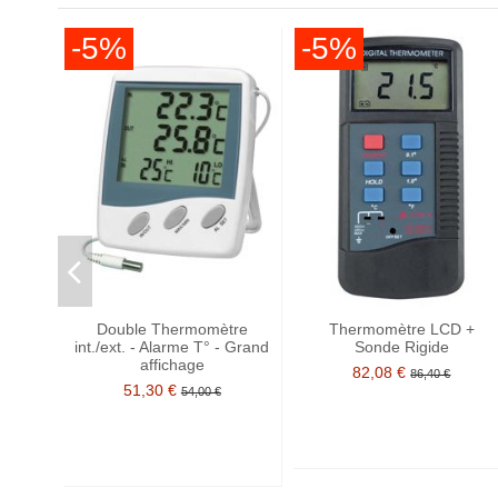
-5%
-5%
Double Thermomètre
Thermomètre LCD +
int./ext. - Alarme T° - Grand
Sonde Rigide
affichage
82,08 €
86,40 €
51,30 €
54,00 €