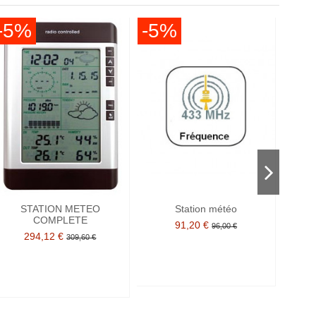
-5%
-5%
-5
STATION METEO
Station météo
Stati
COMPLETE
91,20 €
96,00 €
294,12 €
309,60 €