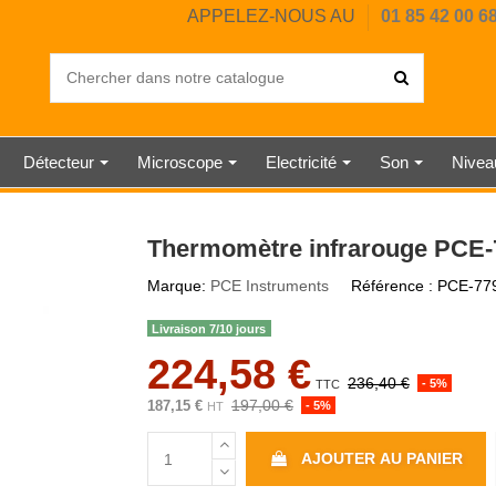
APPELEZ-NOUS AU
01 85 42 00 6
Détecteur
Microscope
Electricité
Son
Nive
OUSTIQUE
IL CHAUD
ERCIALE
UMIDITÉ
UMIDITÉ
DIGITAL
HORE A
ANGLE
EUR
SAI
PE
RE
E
CHRONOMÈTRE MÉCANIQUE
BALANCE INDUSTRIELLE
ANÉMOMÈTRE À HÉLICE
SONOMÈTRE CLASSE 1
TESTEUR ÉLECTRIQUE
DUROMÈTRE SHORE D
DÉTECTEUR DE CO2
RUBAN DE MESURE
NIVEAU À BULLE
STATION MÉTÉO
DYNAMOMÈTRE
JAUGE
MESUREUR
THERMOMÈ
SONOMÈT
HORLOG
DÉTECT
BALAN
PESON
NIVE
WAT
TÉL
Thermomètre infrarouge PCE
Marque:
PCE Instruments
Référence :
PCE-77
Livraison 7/10 jours
224,58 €
236,40 €
- 5%
TTC
197,00 €
187,15 €
- 5%
HT
AJOUTER AU PANIER
R
 MÉTAUX
ISSE