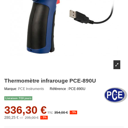
Thermomètre infrarouge PCE-890U
Marque:
PCE Instruments
Référence :
PCE-890U
Livraison 7/10 jours
336,30 €
354,00 €
- 5%
TTC
280,25 €
295,00 €
- 5%
HT