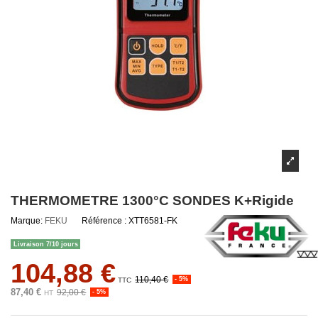
THERMOMETRE 1300°C SONDES K+Rigide
Marque:
FEKU
Référence :
XTT6581-FK
Livraison 7/10 jours
104,88 €
110,40 €
- 5%
TTC
87,40 €
92,00 €
- 5%
HT