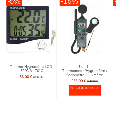
-5%
-15%
Thermo-Hygromètre LCD
4 en 1 -
-50°C à +70°C
Thermomètre/Hygromètre /
Sonomètre / Luxmètre
33,06 €
34,80 €
255,00 €
300,00 €
115
d.
18
:
32
:
12