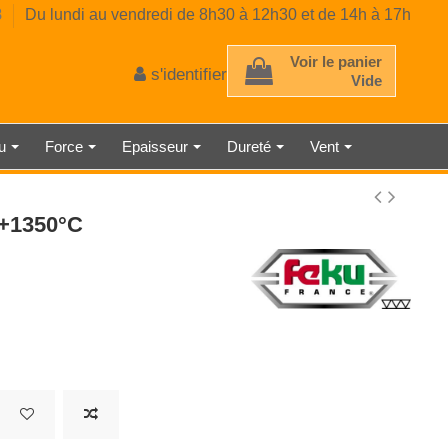
8
Du lundi au vendredi de 8h30 à 12h30 et de 14h à 17h
Voir le panier
s'identifier
Vide
au
Force
Epaisseur
Dureté
Vent
 D'ÉPAISSEUR
TRE AMBIANT
RE CLASSE 2
E MÉCANIQUE
EUR DE GAZ
CE PRÉCISE
 À RESSORT
AU LASER
TMÈTRE
ÉMÈTRE
DÉTECTEUR DE LUMINOSITÉ
SONOMÈTRE ENREGISTREUR
THERMOMÈTRE INDUSTRIEL
HORLOGE NUMÉRIQUE
MICROMÈTRE
à+1350°C