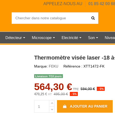
APPELEZ-NOUS AU
01 85 42 00 6
Détecteur
Microscope
Electricité
Son
Nive
OUSTIQUE
IL CHAUD
ERCIALE
UMIDITÉ
UMIDITÉ
DIGITAL
HORE A
ANGLE
EUR
SAI
PE
RE
E
CHRONOMÈTRE MÉCANIQUE
BALANCE INDUSTRIELLE
ANÉMOMÈTRE À HÉLICE
SONOMÈTRE CLASSE 1
TESTEUR ÉLECTRIQUE
DUROMÈTRE SHORE D
DÉTECTEUR DE CO2
RUBAN DE MESURE
NIVEAU À BULLE
STATION MÉTÉO
DYNAMOMÈTRE
JAUGE
MESUREUR
THERMOMÈ
SONOMÈT
HORLOG
DÉTECT
BALAN
PESON
NIVE
WAT
TÉL
Thermomètre visée laser -18 
Marque:
FEKU
Référence :
XTT1472-FK
Livraison 7/10 jours
564,30 €
594,00 €
- 5%
TTC
495,00 €
470,25 €
- 5%
HT
AJOUTER AU PANIER
R
 MÉTAUX
ISSE