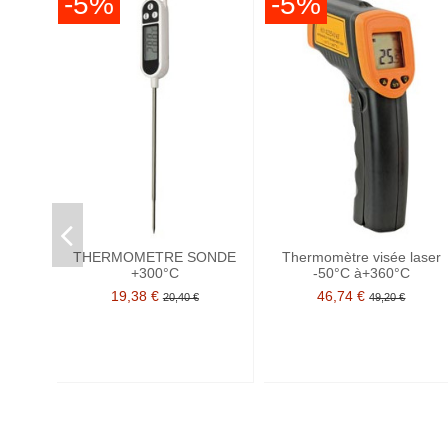
-5%
-5%
THERMOMETRE SONDE
Thermomètre visée laser
+300°C
-50°C à+360°C
19,38 €
46,74 €
20,40 €
49,20 €