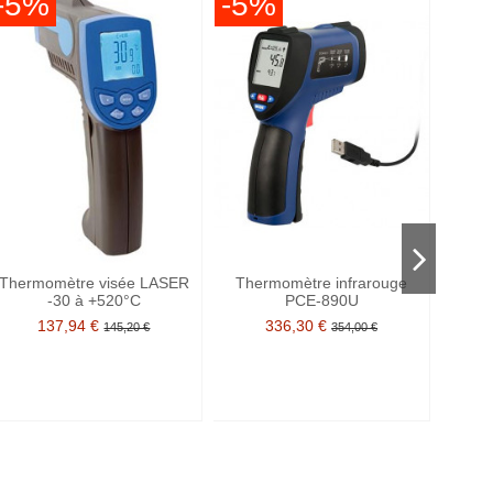
-5%
-5%
-6
Thermomètre visée LASER
Thermomètre infrarouge
Stati
-30 à +520°C
PCE-890U
137,94 €
336,30 €
145,20 €
354,00 €