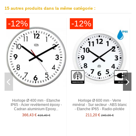
15 autres produits dans la même catégorie :
-12%
-12%
Horloge Ø 400 mm - Etanche
Horloge Ø 600 mm - Verre
IP65 - Acier revétement époxy -
minéral - Sur secteur - ABS blanc
Cadran aluminium Epoxy...
- Etanche IP65 - Radio-pilotée
366,43 €
211,20 €
416,40 €
240,00 €