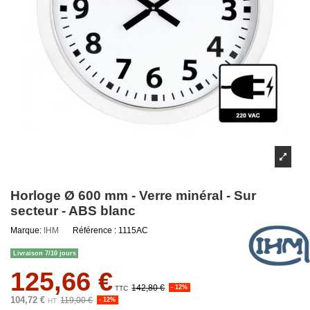
Horloge Ø 600 mm - Verre minéral - Sur
secteur - ABS blanc
Marque:
IHM
Référence :
1115AC
Livraison 7/10 jours
125,66 €
142,80 €
- 12%
TTC
104,72 €
119,00 €
- 12%
HT