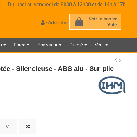
8
Du lundi au vendredi de 8h30 à 12h30 et de 14h à 17h
Voir le panier
s'identifier
Vide
au
Force
Epaisseur
Dureté
Vent
 D'ÉPAISSEUR
TRE AMBIANT
RE CLASSE 2
E MÉCANIQUE
EUR DE GAZ
CE PRÉCISE
 À RESSORT
AU LASER
TMÈTRE
ÉMÈTRE
DÉTECTEUR DE LUMINOSITÉ
SONOMÈTRE ENREGISTREUR
THERMOMÈTRE INDUSTRIEL
HORLOGE NUMÉRIQUE
MICROMÈTRE
ée - Silencieuse - ABS alu - Sur pile