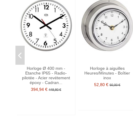
Horloge Ø 400 mm -
Horloge à aiguilles
Etanche IP65 - Radio-
Heures/Minutes - Boîtier
pilotée - Acier revétement
inox
époxy - Cadran...
52,80 €
60,00 €
394,94 €
448,80 €