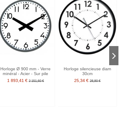
Horloge Ø 900 mm - Verre
Horloge silencieuse diam
H
minéral - Acier - Sur pile
30cm
Etan
1 893,41 €
25,34 €
2 151,60 €
28,80 €