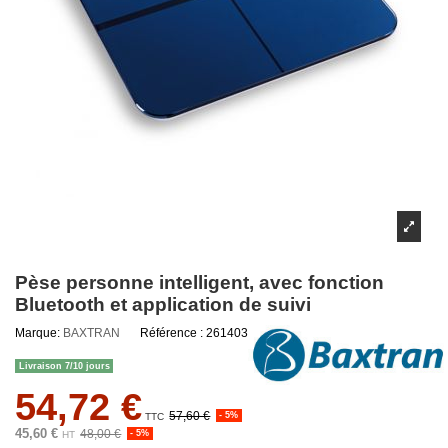
Pèse personne intelligent, avec fonction
Bluetooth et application de suivi
Marque:
BAXTRAN
Référence :
261403-GI
Livraison 7/10 jours
54,72 €
57,60 €
- 5%
TTC
45,60 €
48,00 €
- 5%
HT