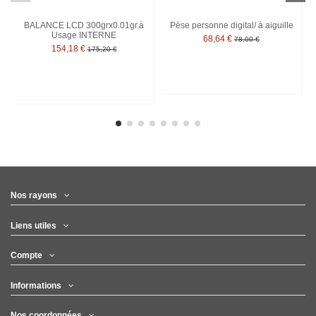
BALANCE LCD 300grx0.01gr.à
Pèse personne digital/ à aiguille
Usage INTERNE
68,64 €
78,00 €
154,18 €
175,20 €
Nos rayons
Liens utiles
Compte
Informations
Nos coordonnées