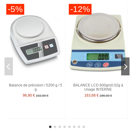
-5%
-12%
Balance de précision / 5200 g / 5
BALANCE LCD 600grx0.02g à
g
Usage INTERNE
96,90 €
163,68 €
102,00 €
186,00 €