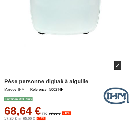
Pèse personne digital/ à aiguille
Marque:
IHM
Référence :
5002T-IH
Livraison 7/10 jours
68,64 €
78,00 €
- 12%
TTC
57,20 €
65,00 €
- 12%
HT