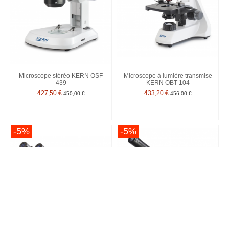
Microscope stéréo KERN OSF
Microscope à lumière transmise
439
KERN OBT 104
427,50 €
433,20 €
450,00 €
456,00 €
-5%
-5%