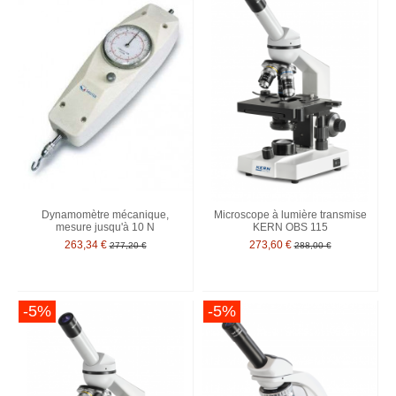
Dynamomètre mécanique,
Microscope à lumière transmise
mesure jusqu'à 10 N
KERN OBS 115
263,34 €
273,60 €
277,20 €
288,00 €
-5%
-5%