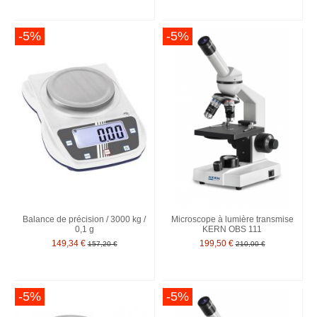
-5%
-5%
Balance de précision / 3000 kg /
Microscope à lumière transmise
0,1 g
KERN OBS 111
149,34 €
199,50 €
157,20 €
210,00 €
-5%
-5%