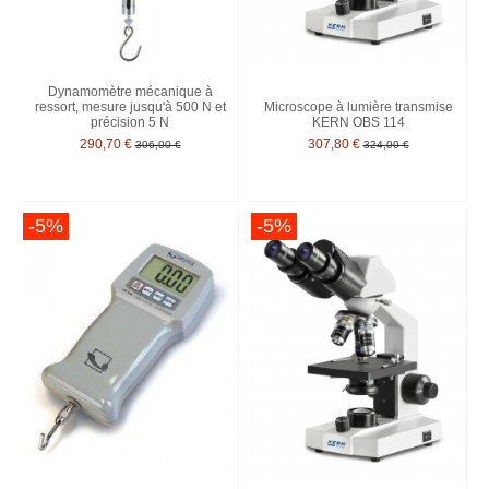
Dynamomètre mécanique à
ressort, mesure jusqu'à 500 N et
Microscope à lumière transmise
précision 5 N
KERN OBS 114
290,70 €
307,80 €
306,00 €
324,00 €
-5%
-5%