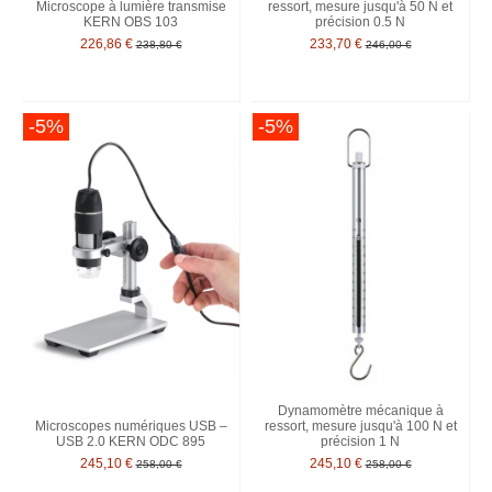
Microscope à lumière transmise
ressort, mesure jusqu'à 50 N et
KERN OBS 103
précision 0.5 N
226,86 €
233,70 €
238,80 €
246,00 €
-5%
-5%
Dynamomètre mécanique à
Microscopes numériques USB –
ressort, mesure jusqu'à 100 N et
USB 2.0 KERN ODC 895
précision 1 N
245,10 €
245,10 €
258,00 €
258,00 €