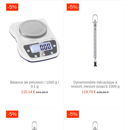
-5%
-5%
Balance de précision / 1000 g /
Dynamomètre mécanique à
0,1 g
ressort, mesure jusqu'à 1000 g
115,14 €
119,70 €
121,20 €
126,00 €
-5%
-5%