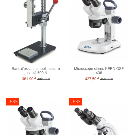
Banc d'essai manuel, mesure
Microscope stéréo KERN OSF
jusqu'à 500 N
438
381,90 €
427,50 €
402,00 €
450,00 €
-5%
-5%