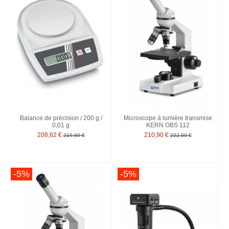
Balance de précision / 200 g /
Microscope à lumière transmise
0,01 g
KERN OBS 112
208,62 €
210,90 €
219,60 €
222,00 €
-5%
-5%