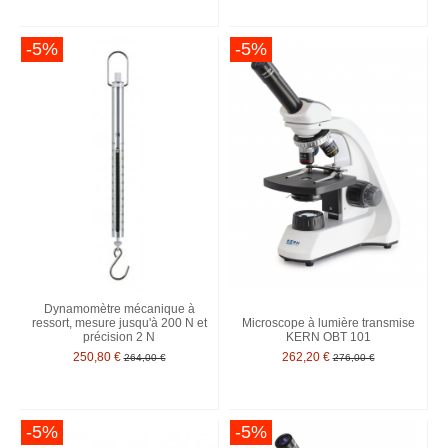
-5%
-5%
Dynamomètre mécanique à
ressort, mesure jusqu'à 200 N et
Microscope à lumière transmise
précision 2 N
KERN OBT 101
250,80 €
262,20 €
264,00 €
276,00 €
-5%
-5%