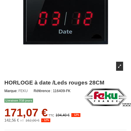
HORLOGE à date /Leds rouges 28CM
Marque:
FEKU
Référence :
116409-FK
Livraison 7/10 jours
171,07 €
194,40 €
- 12%
TTC
142,56 €
162,00 €
- 12%
HT