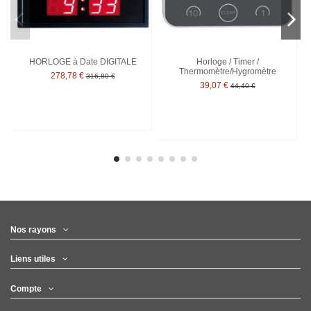
HORLOGE à Date DIGITALE
Horloge / Timer /
Thermomètre/Hygromètre
278,78 €
316,80 €
39,07 €
44,40 €
Nos rayons
Liens utiles
Compte