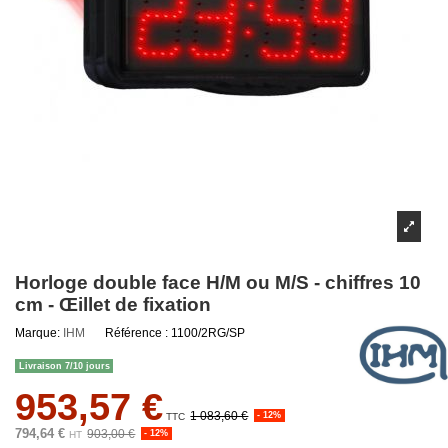
Horloge double face H/M ou M/S - chiffres 10
cm - Œillet de fixation
Marque:
IHM
Référence :
1100/2RG/SP
Livraison 7/10 jours
953,57 €
1 083,60 €
- 12%
TTC
794,64 €
903,00 €
- 12%
HT