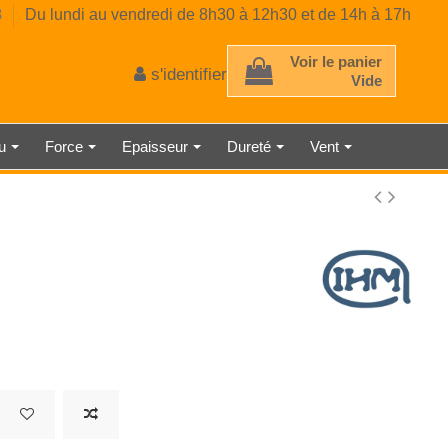
8
Du lundi au vendredi de 8h30 à 12h30 et de 14h à 17h
Voir le panier
s'identifier
Vide
au
Force
Epaisseur
Dureté
Vent
 D'ÉPAISSEUR
TRE AMBIANT
RE CLASSE 2
E MÉCANIQUE
EUR DE GAZ
CE PRÉCISE
 À RESSORT
AU LASER
TMÈTRE
ÉMÈTRE
DÉTECTEUR DE LUMINOSITÉ
SONOMÈTRE ENREGISTREUR
THERMOMÈTRE INDUSTRIEL
HORLOGE NUMÉRIQUE
MICROMÈTRE