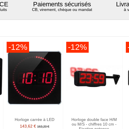
 CE
Paiements sécurisés
Livr
uits
CB, virement, chèque ou mandat
à 
-12%
-12%
Horloge carrée à LED
Horloge double face H/M
ou M/S - chiffres 10 cm -
143,62 €
163,20 €
Fixation potence