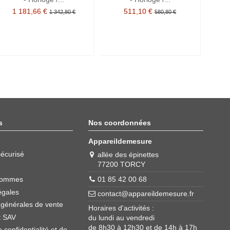
1 181,66 €
511,10 €
1 342,80 €
580,80 €
s
Nos coordonnées
Appareildemesure
écurisé
allée des épinettes
77200 TORCY
01 85 42 00 68
sommes
égales
contact@appareildemesure.fr
 générales de vente
Horaires d'activités :
t SAV
du lundi au vendredi
de 8h30 à 12h30 et de 14h à 17h
e confidentialité et de