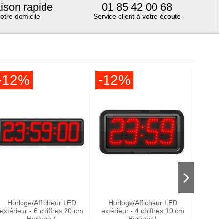
aison rapide
01 85 42 00 68
votre domicile
Service client à votre écoute
-12%
-12%
-1
Horloge/Afficheur LED
Horloge/Afficheur LED
Horl
extérieur - 6 chiffres 20 cm
extérieur - 4 chiffres 10 cm
toute
- Horloge /...
- Horloge /...