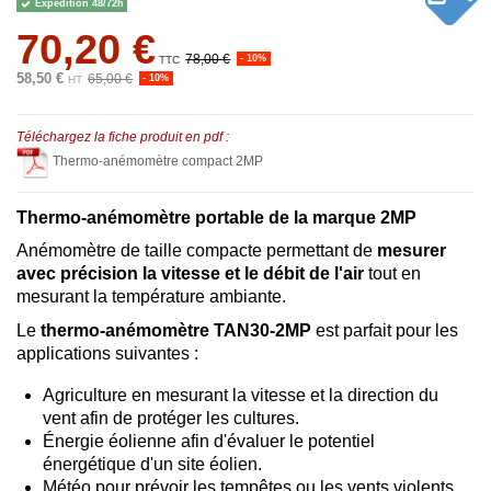
Expédition 48/72h
70,20 €
78,00 €
- 10%
TTC
58,50 €
65,00 €
- 10%
HT
Téléchargez la fiche produit en pdf :
Thermo-anémomètre compact 2MP
Thermo-anémomètre portable de la marque 2MP
Anémomètre de taille compacte permettant de
mesurer
avec précision la vitesse et le débit de l'air
tout en
mesurant la température ambiante.
Le
thermo-anémomètre TAN30-2MP
est parfait pour les
applications suivantes :
Agriculture en mesurant la vitesse et la direction du
vent afin de protéger les cultures.
Énergie éolienne afin d'évaluer le potentiel
énergétique d'un site éolien.
Météo pour prévoir les tempêtes ou les vents violents.