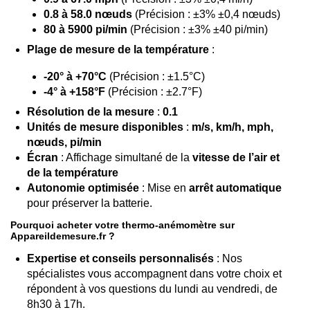
0.8 à 58.0 nœuds
(Précision : ±3% ±0,4 nœuds)
80 à 5900 pi/min
(Précision : ±3% ±40 pi/min)
Plage de mesure de la température
:
-20° à +70°C
(Précision : ±1.5°C)
-4° à +158°F
(Précision : ±2.7°F)
Résolution de la mesure
:
0.1
Unités de mesure disponibles
:
m/s, km/h, mph,
nœuds, pi/min
Écran
: Affichage simultané de la
vitesse de l’air et
de la température
Autonomie optimisée
: Mise en
arrêt automatique
pour préserver la batterie.
Pourquoi acheter votre thermo-anémomètre sur
Appareildemesure.fr
?
Expertise et conseils personnalisés
: Nos
spécialistes vous accompagnent dans votre choix et
répondent à vos questions du lundi au vendredi, de
8h30 à 17h.