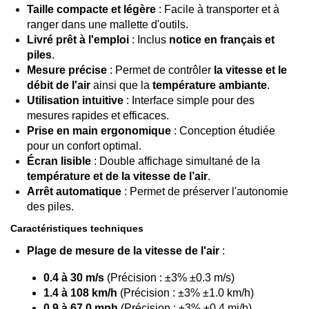
Taille compacte et légère
: Facile à transporter et à
ranger dans une mallette d'outils.
Livré prêt à l'emploi
: Inclus
notice en français et
piles
.
Mesure précise
: Permet de contrôler
la vitesse et le
débit de l'air
ainsi que la
température ambiante
.
Utilisation intuitive
: Interface simple pour des
mesures rapides et efficaces.
Prise en main ergonomique
: Conception étudiée
pour un confort optimal.
Écran lisible
: Double affichage simultané de la
température et de la vitesse de l’air
.
Arrêt automatique
: Permet de préserver l'autonomie
des piles.
Caractéristiques techniques
Plage de mesure de la vitesse de l'air
:
0.4 à 30 m/s
(Précision : ±3% ±0.3 m/s)
1.4 à 108 km/h
(Précision : ±3% ±1.0 km/h)
0.9 à 67.0 mph
(Précision : ±3% ±0,4 mi/h)