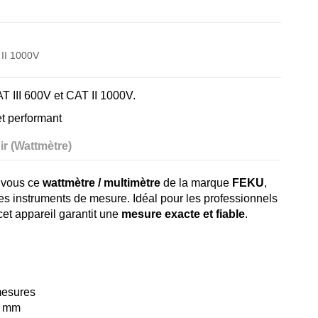
 II 1000V
 III 600V et CAT II 1000V.
et performant
ir (Wattmètre)
r vous ce
wattmètre / multimètre
de la marque
FEKU
,
 ses instruments de mesure. Idéal pour les professionnels
et appareil garantit une
mesure exacte et fiable
.
mesures
8 mm