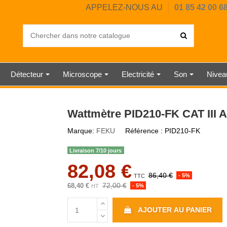
APPELEZ-NOUS AU
01 85 42 00 6
Détecteur
Microscope
Electricité
Son
Nive
OUSTIQUE
IL CHAUD
ERCIALE
UMIDITÉ
UMIDITÉ
DIGITAL
HORE A
ANGLE
EUR
SAI
PE
RE
E
CHRONOMÈTRE MÉCANIQUE
BALANCE INDUSTRIELLE
ANÉMOMÈTRE À HÉLICE
SONOMÈTRE CLASSE 1
TESTEUR ÉLECTRIQUE
DUROMÈTRE SHORE D
DÉTECTEUR DE CO2
RUBAN DE MESURE
NIVEAU À BULLE
STATION MÉTÉO
DYNAMOMÈTRE
JAUGE
MESUREUR
THERMOMÈ
SONOMÈT
HORLOG
DÉTECT
BALAN
PESON
NIVE
WAT
TÉL
Wattmètre PID210-FK CAT III A
Marque:
FEKU
Référence :
PID210-FK
Livraison 7/10 jours
82,08 €
86,40 €
- 5%
TTC
72,00 €
68,40 €
- 5%
HT
AJOUTER AU PANIER
R
 MÉTAUX
ISSE