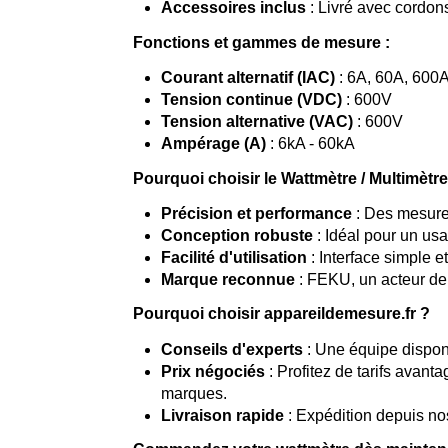
Accessoires inclus
: Livré avec cordo
Fonctions et gammes de mesure :
Courant alternatif (IAC)
: 6A, 60A, 600
Tension continue (VDC)
: 600V
Tension alternative (VAC)
: 600V
Ampérage (A)
: 6kA - 60kA
Pourquoi choisir le Wattmètre / Multimèt
Précision et performance
: Des mesures
Conception robuste
: Idéal pour un usa
Facilité d'utilisation
: Interface simple et 
Marque reconnue
: FEKU, un acteur de
Pourquoi choisir appareildemesure.fr ?
Conseils d'experts
: Une équipe dispon
Prix négociés
: Profitez de tarifs avant
marques.
Livraison rapide
: Expédition depuis nos