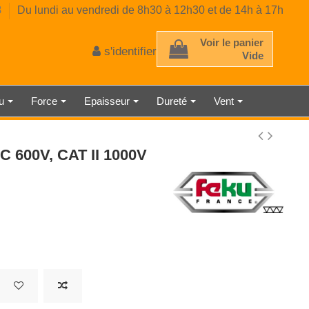
8
Du lundi au vendredi de 8h30 à 12h30 et de 14h à 17h
Voir le panier
s'identifier
Vide
au
Force
Epaisseur
Dureté
Vent
 D'ÉPAISSEUR
TRE AMBIANT
RE CLASSE 2
E MÉCANIQUE
EUR DE GAZ
CE PRÉCISE
 À RESSORT
AU LASER
TMÈTRE
ÉMÈTRE
DÉTECTEUR DE LUMINOSITÉ
SONOMÈTRE ENREGISTREUR
THERMOMÈTRE INDUSTRIEL
HORLOGE NUMÉRIQUE
MICROMÈTRE
C 600V, CAT II 1000V