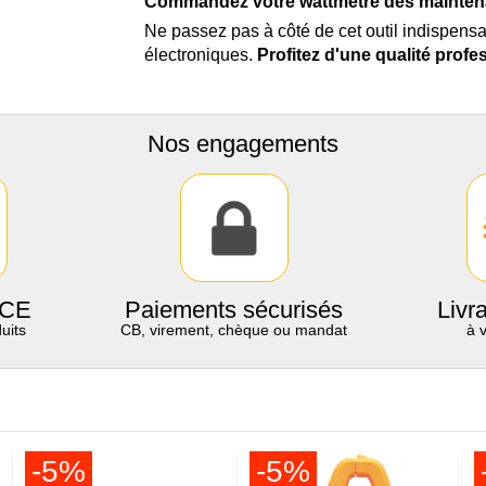
Commandez votre wattmètre dès maintena
Ne passez pas à côté de cet outil indispensa
électroniques.
Profitez d'une qualité profe
Nos engagements
 CE
Paiements sécurisés
Livr
uits
CB, virement, chèque ou mandat
à 
-5%
-5%