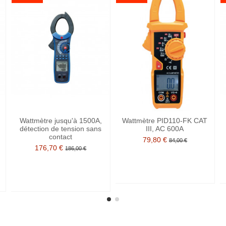
Wattmètre jusqu'à 1500A,
Wattmètre PID110-FK CAT
détection de tension sans
III, AC 600A
contact
79,80 €
84,00 €
176,70 €
186,00 €