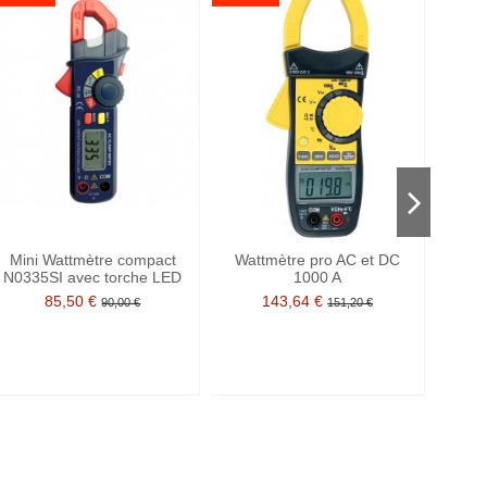
Mini Wattmètre compact
Wattmètre pro AC et DC
Wa
N0335SI avec torche LED
1000 A
85,50 €
143,64 €
90,00 €
151,20 €