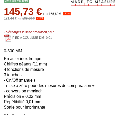
Livraison 7/10 jours
145,73 €
165,60 €
- 12%
TTC
121,44 €
138,00 €
- 12%
HT
Téléchargez la fiche produit en pdf :
PIED A COULISSE DIG. 0,01
0-300 MM
En acier inox trempé
Chiffres géants (11 mm)
4 fonctions de mesure
3 touches:
- On/Off (manuel)
- mise à zéro pour des mesures de comparaison ±
- conversion mm/inch
Précision ± 0,02 mm
Répétibilité 0,01 mm
Sortie pour imprimante