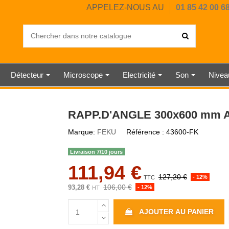
APPELEZ-NOUS AU
01 85 42 00 6
Détecteur
Microscope
Electricité
Son
Nive
OUSTIQUE
IL CHAUD
ERCIALE
UMIDITÉ
UMIDITÉ
DIGITAL
HORE A
ANGLE
EUR
SAI
PE
RE
E
CHRONOMÈTRE MÉCANIQUE
BALANCE INDUSTRIELLE
ANÉMOMÈTRE À HÉLICE
SONOMÈTRE CLASSE 1
TESTEUR ÉLECTRIQUE
DUROMÈTRE SHORE D
DÉTECTEUR DE CO2
RUBAN DE MESURE
NIVEAU À BULLE
STATION MÉTÉO
DYNAMOMÈTRE
JAUGE
MESUREUR
THERMOMÈ
SONOMÈT
HORLOG
DÉTECT
BALAN
PESON
NIVE
WAT
TÉL
RAPP.D'ANGLE 300x600 mm
Marque:
FEKU
Référence :
43600-FK
Livraison 7/10 jours
111,94 €
127,20 €
- 12%
TTC
106,00 €
93,28 €
- 12%
HT
AJOUTER AU PANIER
R
 MÉTAUX
ISSE