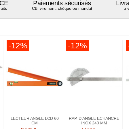
 CE
Paiements sécurisés
Livr
uits
CB, virement, chèque ou mandat
à 
-12%
-12%
LECTEUR ANGLE LCD 60
RAP. D'ANGLE ECHANCRE
CM
INOX 240 MM