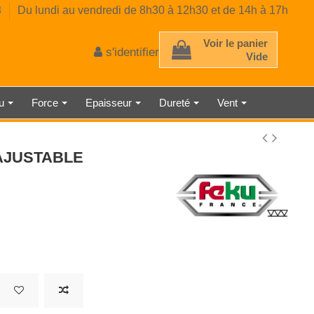
8
Du lundi au vendredi de 8h30 à 12h30 et de 14h à 17h
Voir le panier
s'identifier
Vide
au
Force
Epaisseur
Dureté
Vent
 D'ÉPAISSEUR
TRE AMBIANT
RE CLASSE 2
E MÉCANIQUE
EUR DE GAZ
CE PRÉCISE
 À RESSORT
AU LASER
TMÈTRE
ÉMÈTRE
DÉTECTEUR DE LUMINOSITÉ
SONOMÈTRE ENREGISTREUR
THERMOMÈTRE INDUSTRIEL
HORLOGE NUMÉRIQUE
MICROMÈTRE
 AJUSTABLE