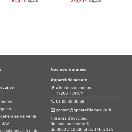
64,42 €
386,50 €
73,20 €
439,20 €
s
Nos coordonnées
Appareildemesure
écurisé
allée des épinettes
77200 TORCY
01 85 42 00 68
sommes
égales
contact@appareildemesure.fr
 générales de vente
Horaires d'activités :
t SAV
du lundi au vendredi
de 8h30 à 12h30 et de 14h à 17h
e confidentialité et de