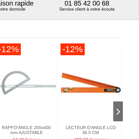
aison rapide
01 85 42 00 68
votre domicile
Service client à votre écoute
-12%
-12%
-1
RAPP.D'ANGLE 200x400
LECTEUR D'ANGLE LCD
RAP
mm AJUSTABLE
36.5 CM