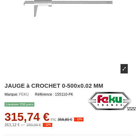
JAUGE à CROCHET 0-500x0.02 MM
Marque:
FEKU
Référence :
155110-FK
Livraison 7/10 jours
315,74 €
358,80 €
- 12%
TTC
263,12 €
299,00 €
- 12%
HT