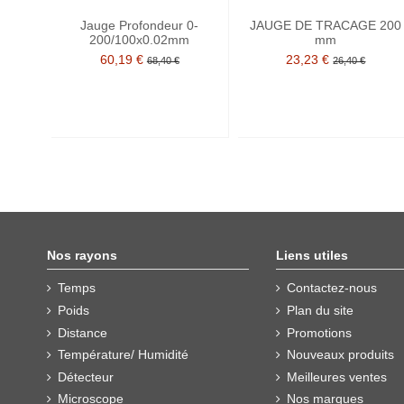
Jauge Profondeur 0-
JAUGE DE TRACAGE 200
200/100x0.02mm
mm
60,19 €
23,23 €
68,40 €
26,40 €
Nos rayons
Liens utiles
Temps
Contactez-nous
Poids
Plan du site
Distance
Promotions
Température/ Humidité
Nouveaux produits
Détecteur
Meilleures ventes
Microscope
Nos marques