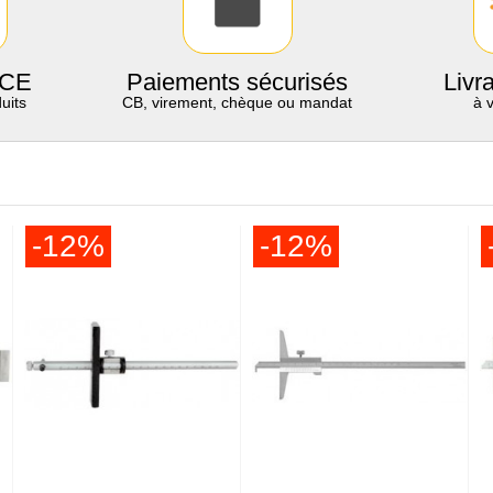
 CE
Paiements sécurisés
Livr
uits
CB, virement, chèque ou mandat
à 
-12%
-12%