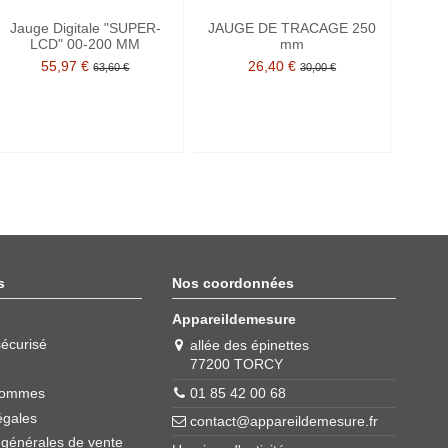
Jauge Digitale "SUPER-
JAUGE DE TRACAGE 250
Ja
LCD" 00-200 MM
mm
55,97 €
26,40 €
63,60 €
30,00 €
s
Nos coordonnées
Appareildemesure
écurisé
allée des épinettes
77200 TORCY
01 85 42 00 68
sommes
égales
contact@appareildemesure.fr
 générales de vente