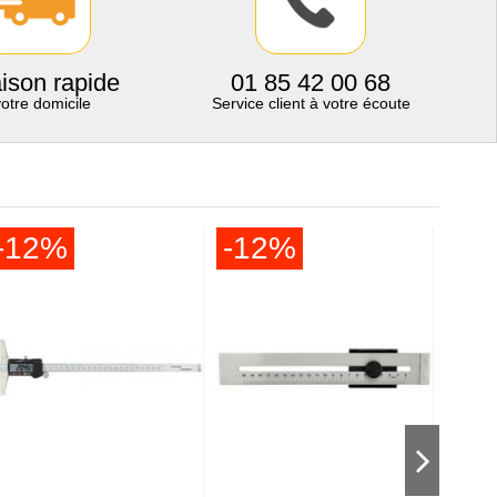
aison rapide
01 85 42 00 68
votre domicile
Service client à votre écoute
-12%
-12%
-1