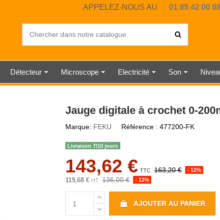
APPELEZ-NOUS AU
01 85 42 00 6
Détecteur
Microscope
Electricité
Son
Nive
OUSTIQUE
IL CHAUD
ERCIALE
UMIDITÉ
UMIDITÉ
DIGITAL
HORE A
ANGLE
EUR
SAI
PE
RE
E
CHRONOMÈTRE MÉCANIQUE
BALANCE INDUSTRIELLE
ANÉMOMÈTRE À HÉLICE
SONOMÈTRE CLASSE 1
TESTEUR ÉLECTRIQUE
DUROMÈTRE SHORE D
DÉTECTEUR DE CO2
RUBAN DE MESURE
NIVEAU À BULLE
STATION MÉTÉO
DYNAMOMÈTRE
JAUGE
MESUREUR
THERMOMÈ
SONOMÈT
HORLOG
DÉTECT
BALAN
PESON
NIVE
WAT
TÉL
Jauge digitale à crochet 0-20
Marque:
FEKU
Référence :
477200-FK
Livraison 7/10 jours
143,62 €
163,20 €
- 12%
TTC
136,00 €
119,68 €
- 12%
HT
AJOUTER AU PANIER
R
 MÉTAUX
ISSE