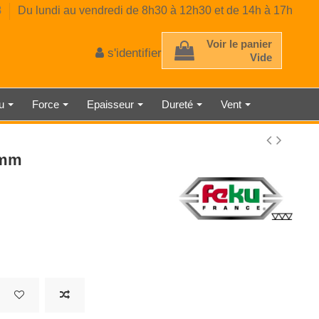
8
Du lundi au vendredi de 8h30 à 12h30 et de 14h à 17h
Voir le panier
s'identifier
Vide
au
Force
Epaisseur
Dureté
Vent
 D'ÉPAISSEUR
TRE AMBIANT
RE CLASSE 2
E MÉCANIQUE
EUR DE GAZ
CE PRÉCISE
 À RESSORT
AU LASER
TMÈTRE
ÉMÈTRE
DÉTECTEUR DE LUMINOSITÉ
SONOMÈTRE ENREGISTREUR
THERMOMÈTRE INDUSTRIEL
HORLOGE NUMÉRIQUE
MICROMÈTRE
0mm