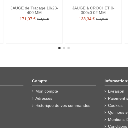
JAUGE de Tracage 10/23-
JAUGE à CROCHET 0-
400 MM
300x0.02 MM
171,07 €
138,34 €
194,40 €
157,20 €
Compte
Information
Mon compte
Livraison
Adresses
Paiement s
Historique de vos commandes
Cookies
Qui nous 
Mentions l
Conditions