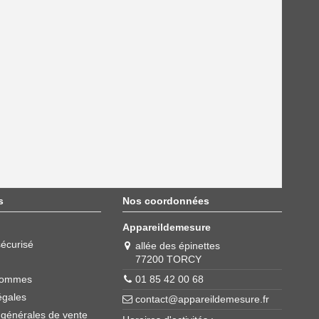
s
Nos coordonnées
Appareildemesure
écurisé
allée des épinettes
77200 TORCY
01 85 42 00 68
sommes
égales
contact@appareildemesure.fr
 générales de vente