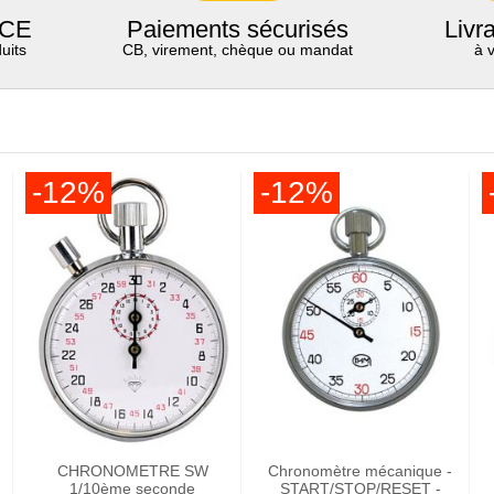
 CE
Paiements sécurisés
Livr
uits
CB, virement, chèque ou mandat
à 
-12%
-12%
CHRONOMETRE SW
Chronomètre mécanique -
1/10ème seconde
START/STOP/RESET -