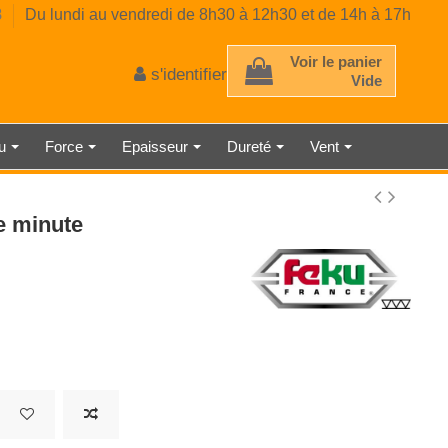
8
Du lundi au vendredi de 8h30 à 12h30 et de 14h à 17h
Voir le panier
s'identifier
Vide
au
Force
Epaisseur
Dureté
Vent
 D'ÉPAISSEUR
TRE AMBIANT
RE CLASSE 2
E MÉCANIQUE
EUR DE GAZ
CE PRÉCISE
 À RESSORT
AU LASER
TMÈTRE
ÉMÈTRE
DÉTECTEUR DE LUMINOSITÉ
SONOMÈTRE ENREGISTREUR
THERMOMÈTRE INDUSTRIEL
HORLOGE NUMÉRIQUE
MICROMÈTRE
 minute