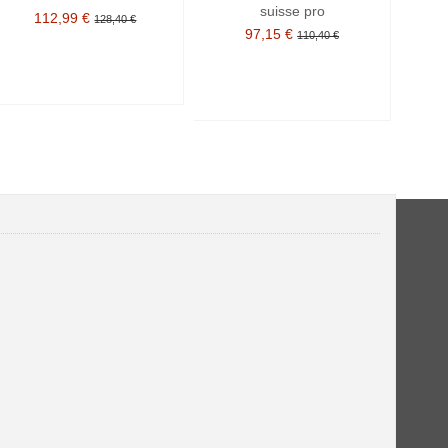
suisse pro
112,99 €
128,40 €
97,15 €
110,40 €