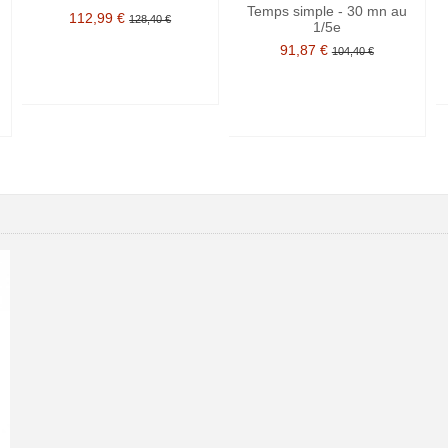
Temps simple - 30 mn au
112,99 €
128,40 €
1/5e
91,87 €
104,40 €