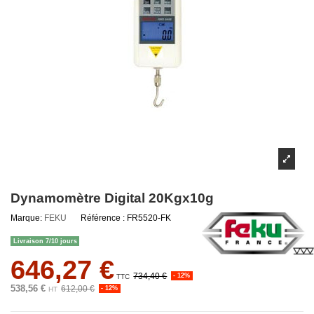
Dynamomètre Digital 20Kgx10g
Marque:
FEKU
Référence :
FR5520-FK
Livraison 7/10 jours
646,27 €
734,40 €
- 12%
TTC
538,56 €
612,00 €
- 12%
HT